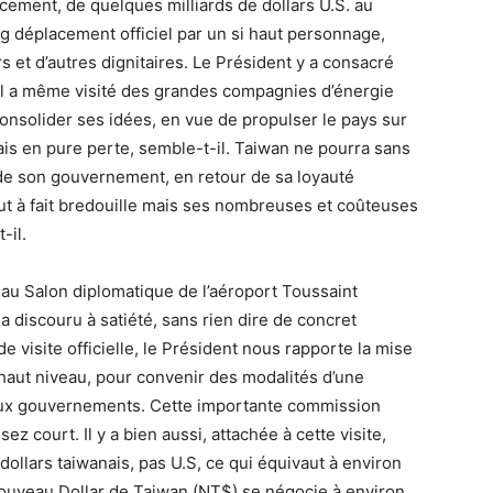
cement, de quelques milliards de dollars U.S. au
ng déplacement officiel par un si haut personnage,
 et d’autres dignitaires. Le Président y a consacré
Il a même visité des grandes compagnies d’énergie
consolider ses idées, en vue de propulser le pays sur
a mais en pure perte, semble-t-il. Taiwan ne pourra sans
 de son gouvernement, en retour de sa loyauté
out à fait bredouille mais ses nombreuses et coûteuses
-il.
 au Salon diplomatique de l’aéroport Toussaint
 discouru à satiété, sans rien dire de concret
e visite officielle, le Président nous rapporte la mise
haut niveau, pour convenir des modalités d’une
 deux gouvernements. Cette importante commission
z court. Il y a bien aussi, attachée à cette visite,
e dollars taiwanais, pas U.S, ce qui équivaut à environ
 Nouveau Dollar de Taiwan (NT$) se négocie à environ