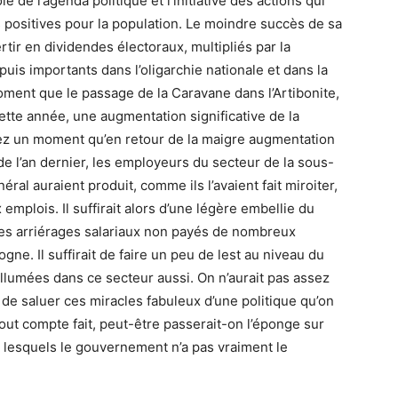
e de l’agenda politique et l’initiative des actions qui
positives pour la population. Le moindre succès de sa
ir en dividendes électoraux, multipliés par la
is importants dans l’oligarchie nationale et dans la
ent que le passage de la Caravane dans l’Artibonite,
cette année, une augmentation significative de la
nez un moment qu’en retour de la maigre augmentation
e l’an dernier, les employeurs du secteur de la sous-
ral auraient produit, comme ils l’avaient fait miroiter,
mplois. Il suffirait alors d’une légère embellie du
 les arriérages salariaux non payés de nombreux
ogne. Il suffirait de faire un peu de lest au niveau du
llumées dans ce secteur aussi. On n’aurait pas assez
 de saluer ces miracles fabuleux d’une politique qu’on
, tout compte fait, peut-être passerait-on l’éponge sur
 lesquels le gouvernement n’a pas vraiment le