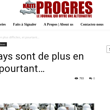
ries
Faits à Signaler
A Propos | About us
Contactez-nous
n plus difficiles, et pourtant…
Ar
News
ays sont de plus en
t pourtant…
793
0