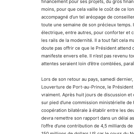
financement pour ses projets, du gros finan
moins, pour que cela vaille le coût de ce lo
accompagné d’un tel aréopage de conseillers
toute une semaine de son précieux temps. 
électrique, entre autres, pour conforter et 
les rails de la modernité. Il a tout fait cel
doute pas offrir ce que le Président attend
manifeste envers elle. Il n’est pas revenu t
attentes seraient loin d’être comblées, paraît
Lors de son retour au pays, samedi dernier,
Louverture de Port-au-Prince, le Président a
vraiment. Après huit jours de discussion et d
sur pied d’une commission ministérielle de 
coopération bilatérale à établir entre les
devra remettre son rapport dans un délai asse
l’offre d’une contribution de 4,5 milliards d
150 millions de dollars US car le cours du