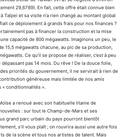
tement 29,6789). En fait, cette offre était connue bien
 Taïpei et sa visite n’a rien changé au montant global
tifiait ce déploiement à grands frais pour nos finances ?
ertainement pas à financer la construction et la mise
c une capacité de 800 mégawatts. Imaginons un peu, le
 de 15,5 mégawatts chacune, au pic de sa production,
mégawatts. Ce qu’il se propose de réaliser, c’est à peu
ne dépassant pas 14 mois. Du rêve ! De la douce folie,
 des priorités du gouvernement, il ne servirait à rien de
 contribution généreuse mais limitée de nos amis
 « conditionnalités ».
Moïse a renoué avec son habituelle litanie de
s nouvelles : sur tout le Champ-de-Mars et ses
lus grand parc urbain du pays pourront bientôt
itement, s’il vous plaît ; on rouvrira aussi une autre fois
s de la scène et tous nos artistes de talent. Mais