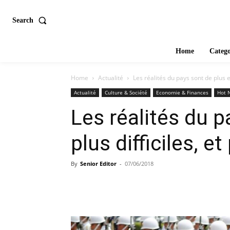
Search
Home
Catego
Home
Actualité
Les réalités du pays sont de plus e
Actualité
Culture & Société
Economie & Finances
Hot 
Les réalités du p
plus difficiles, e
By
Senior Editor
-
07/06/2018