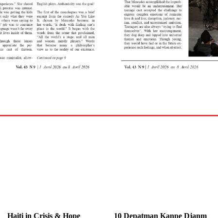
Haiti in Crisis & Hope
10 Depatman Kanpe Djanm