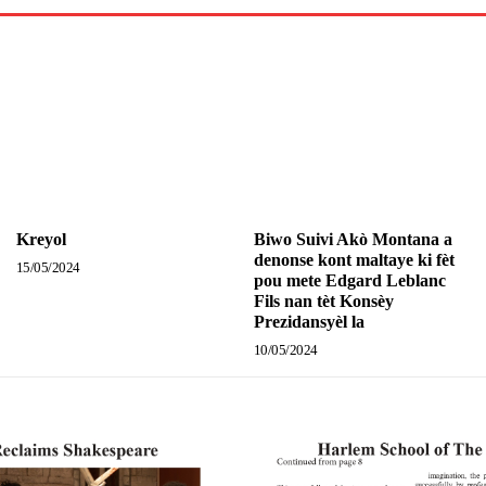
Kreyol
Biwo Suivi Akò Montana a
denonse kont maltaye ki fèt
15/05/2024
pou mete Edgard Leblanc
Fils nan tèt Konsèy
Prezidansyèl la
10/05/2024