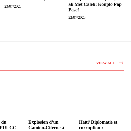
ak Mèt Caleb: Konplo Pap
23/07/2025
Pase!
22/07/2025
VIEW ALL
n du
Explosion d’un
Haïti/ Diplomatie et
e l’ULCC
Camion-Citerne à
corruption :