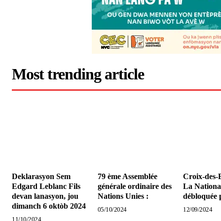
Most trending article
Deklarasyon Sem
79 ème Assemblée
Croix-des-
Edgard Leblanc Fils
générale ordinaire des
La Nationa
devan lanasyon, jou
Nations Unies :
débloquée 
dimanch 6 oktòb 2024
05/10/2024
12/09/2024
11/10/2024