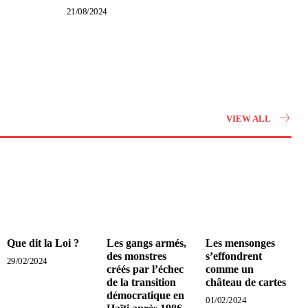
21/08/2024
VIEW ALL
Que dit la Loi ?
Les gangs armés,
Les mensonges
des monstres
s’effondrent
29/02/2024
créés par l’échec
comme un
de la transition
château de cartes
démocratique en
01/02/2024