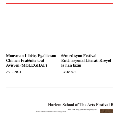
Mouvman Libète, Egalite sou
6èm edisyon Festival
Chimen Fratènite tout
Entènasyonal Literati Kreyòl
Ayisyen (MOLEGHAF)
la nan kizin
28/10/2024
13/06/2024