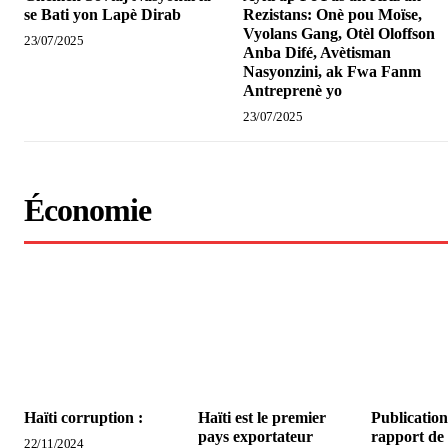
se Bati yon Lapè Dirab
Rezistans: Onè pou Moïse,
Vyolans Gang, Otèl Oloffson
23/07/2025
Anba Difé, Avètisman
Nasyonzini, ak Fwa Fanm
Antreprenè yo
23/07/2025
Économie
Haïti corruption :
Haïti est le premier
Publicatio
pays exportateur
rapport d
22/11/2024