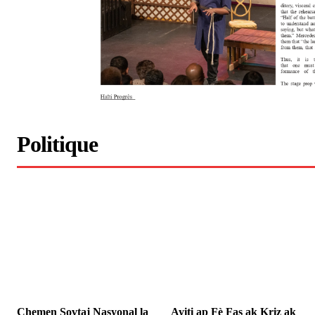
Politique
Chemen Sovtaj Nasyonal la
Ayiti ap Fè Fas ak Kriz ak