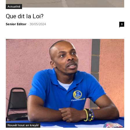
Actualité
Que dit la Loi?
Senior Editor
-
30/05/2024
0
Nouvèl kout an kreyòl