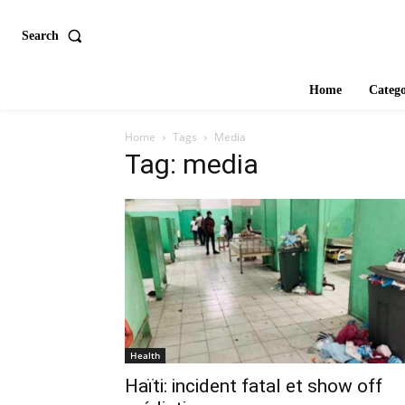
Search
Home
Catego
Home
Tags
Media
Tag: media
Health
Haïti: incident fatal et show off