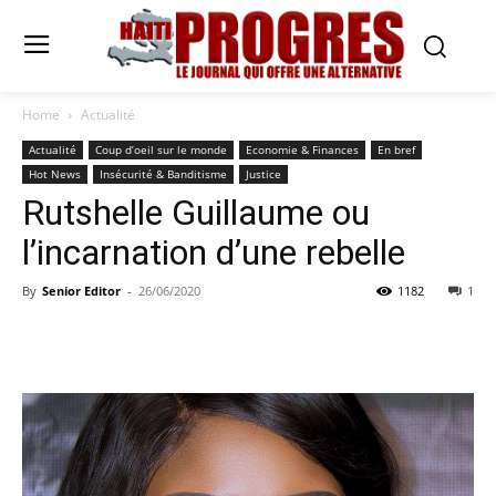
Home
Actualité
Actualité
Coup d’oeil sur le monde
Economie & Finances
En bref
Hot News
Insécurité & Banditisme
Justice
Rutshelle Guillaume ou
l’incarnation d’une rebelle
By
Senior Editor
-
26/06/2020
1182
1