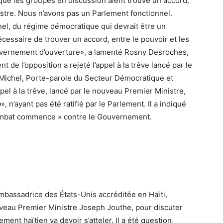
que les groupes en discussion aient trouvé un accord,
tre. Nous n’avons pas un Parlement fonctionnel.
nel, du régime démocratique qui devrait être un
nécessaire de trouver un accord, entre le pouvoir et les
 gouvernement d’ouverture», a lamenté Rosny Desroches,
t de l’opposition a rejeté l’appel à la trêve lancé par le
ichel, Porte-parole du Secteur Démocratique et
ppel à la trêve, lancé par le nouveau Premier Ministre,
o
», n’ayant pas été ratifié par le Parlement. Il a indiqué
 combat commence » contre le Gouvernement.
Ambassadrice des États-Unis accréditée en Haïti,
uveau Premier Ministre Joseph Jouthe, pour discuter
nt haïtien va devoir s’atteler. Il a été question,