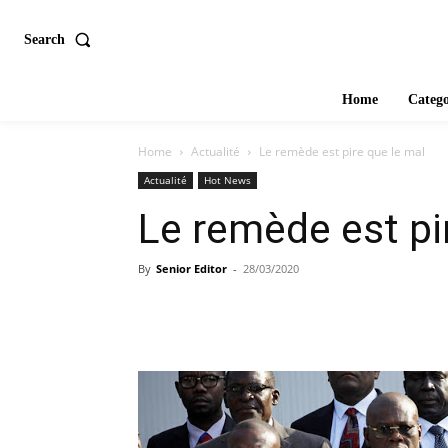
Search
Home
Catego
Home
Actualité
Le remède est pire que le mal
Actualité
Hot News
Le remède est pi
By
Senior Editor
-
28/03/2020