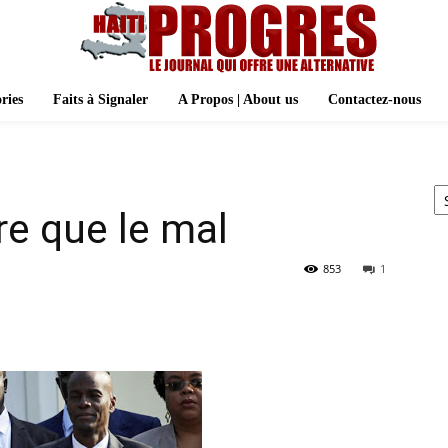
ries
Faits à Signaler
A Propos | About us
Contactez-nous
Ar
re que le mal
853
1