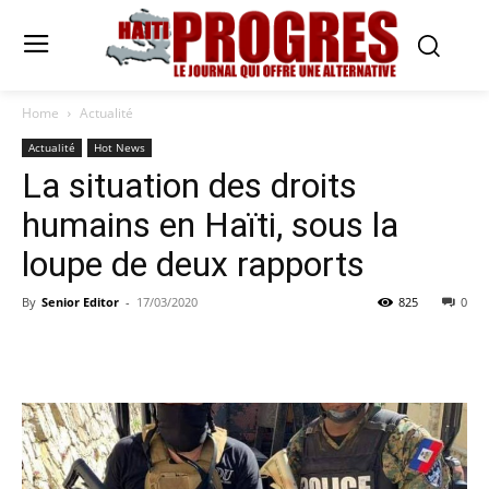
Home
Actualité
Actualité
Hot News
La situation des droits
humains en Haïti, sous la
loupe de deux rapports
By
Senior Editor
-
17/03/2020
825
0