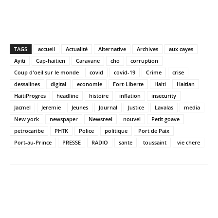
TAGS
accueil
Actualité
Alternative
Archives
aux cayes
Ayiti
Cap-haitien
Caravane
cho
corruption
Coup d'oeil sur le monde
covid
covid-19
Crime
crise
dessalines
digital
economie
Fort-Liberte
Haiti
Haitian
HaitiProgres
headline
histoire
inflation
insecurity
Jacmel
Jeremie
Jeunes
Journal
Justice
Lavalas
media
New york
newspaper
Newsreel
nouvel
Petit goave
petrocaribe
PHTK
Police
politique
Port de Paix
Port-au-Prince
PRESSE
RADIO
sante
toussaint
vie chere