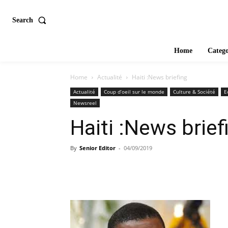
Search
Home
Catego
Home
Actualité
Haiti :News briefing
Actualité
Coup d’oeil sur le monde
Culture & Société
E
Newsreel
Haiti :News brief
By
Senior Editor
-
04/09/2019