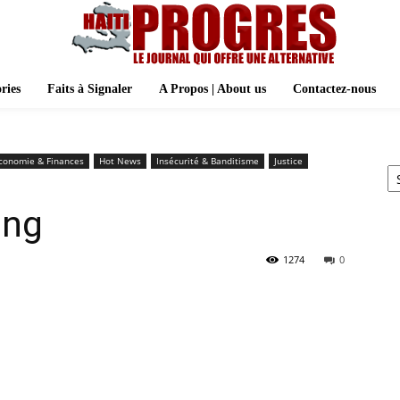
ries
Faits à Signaler
A Propos | About us
Contactez-nous
Ar
conomie & Finances
Hot News
Insécurité & Banditisme
Justice
ing
1274
0