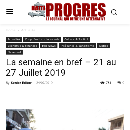
Home
Actualité
Actualité
Coup d’oeil sur le monde
Culture & Société
Economie & Finances
Hot News
Insécurité & Banditisme
Justice
Newsreel
La semaine en bref – 21 au
27 Juillet 2019
By
Senior Editor
-
24/07/2019
781
0