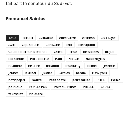
fait part le sénateur du Sud-Est.
Emmanuel Saintus
TAGS
accueil
Actualité
Alternative
Archives
aux cayes
Ayiti
Cap-haitien
Caravane
cho
corruption
Coup d'oeil sur le monde
Crime
crise
dessalines
digital
economie
Fort-Liberte
Haiti
Haitian
HaitiProgres
headline
histoire
inflation
insecurity
Jacmel
Jeremie
Jeunes
Journal
Justice
Lavalas
media
New york
newspaper
nouvel
Petit goave
petrocaribe
PHTK
Police
politique
Port de Paix
Port-au-Prince
PRESSE
RADIO
toussaint
vie chere