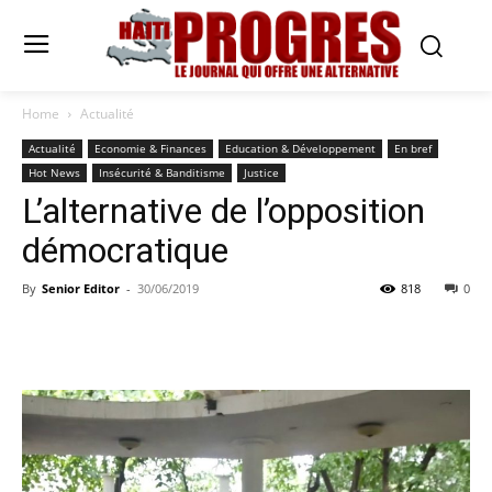
Home
Actualité
Actualité
Economie & Finances
Education & Développement
En bref
Hot News
Insécurité & Banditisme
Justice
L’alternative de l’opposition
démocratique
By
Senior Editor
-
30/06/2019
818
0