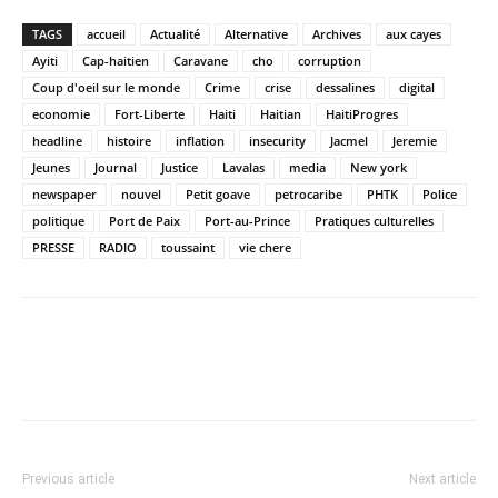
TAGS
accueil
Actualité
Alternative
Archives
aux cayes
Ayiti
Cap-haitien
Caravane
cho
corruption
Coup d'oeil sur le monde
Crime
crise
dessalines
digital
economie
Fort-Liberte
Haiti
Haitian
HaitiProgres
headline
histoire
inflation
insecurity
Jacmel
Jeremie
Jeunes
Journal
Justice
Lavalas
media
New york
newspaper
nouvel
Petit goave
petrocaribe
PHTK
Police
politique
Port de Paix
Port-au-Prince
Pratiques culturelles
PRESSE
RADIO
toussaint
vie chere
Previous article
Next article