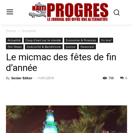
Home
Actualité
Actualité
Coup d’oeil sur le monde
Economie & Finances
En bref
Hot News
Insécurité & Banditisme
Justice
Newsreel
Le micmac des fêtes de fin
d’année
By
Senior Editor
-
11/01/2019
798
0