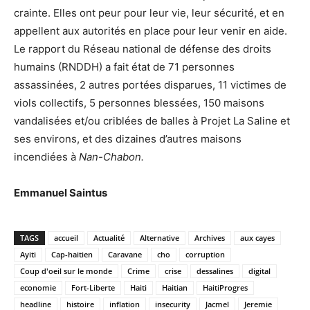
crainte. Elles ont peur pour leur vie, leur sécurité, et en
appellent aux autorités en place pour leur venir en aide.
Le rapport du Réseau national de défense des droits
humains (RNDDH) a fait état de 71 personnes
assassinées, 2 autres portées disparues, 11 victimes de
viols collectifs, 5 personnes blessées, 150 maisons
vandalisées et/ou criblées de balles à Projet La Saline et
ses environs, et des dizaines d’autres maisons
incendiées à
Nan-Chabon.
Emmanuel Saintus
TAGS
accueil
Actualité
Alternative
Archives
aux cayes
Ayiti
Cap-haitien
Caravane
cho
corruption
Coup d'oeil sur le monde
Crime
crise
dessalines
digital
economie
Fort-Liberte
Haiti
Haitian
HaitiProgres
headline
histoire
inflation
insecurity
Jacmel
Jeremie