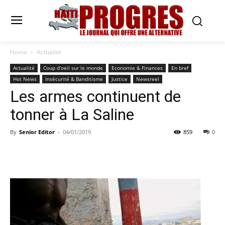
Home
Actualité
Actualité
Coup d’oeil sur le monde
Economie & Finances
En bref
Hot News
Insécurité & Banditisme
Justice
Newsreel
Les armes continuent de
tonner à La Saline
By
Senior Editor
-
04/01/2019
859
0