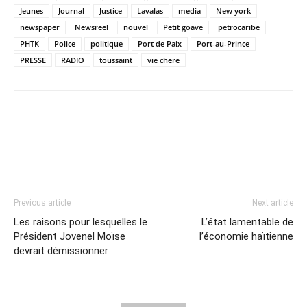
Jeunes
Journal
Justice
Lavalas
media
New york
newspaper
Newsreel
nouvel
Petit goave
petrocaribe
PHTK
Police
politique
Port de Paix
Port-au-Prince
PRESSE
RADIO
toussaint
vie chere
Previous article
Next article
Les raisons pour lesquelles le
L’état lamentable de
Président Jovenel Moïse
l’économie haïtienne
devrait démissionner