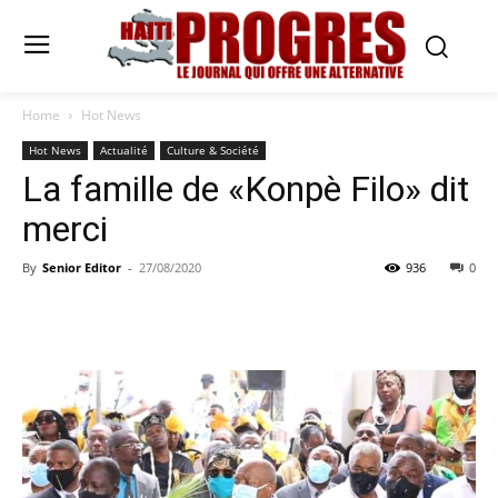
Home
Hot News
Hot News
Actualité
Culture & Société
La famille de «Konpè Filo» dit
merci
By
Senior Editor
-
27/08/2020
936
0