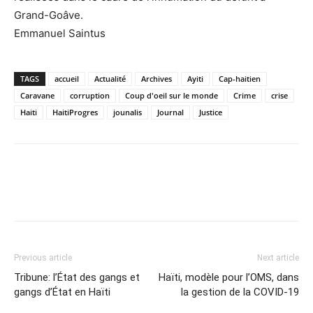
Grand-Goâve.
Emmanuel Saintus
TAGS
accueil
Actualité
Archives
Ayiti
Cap-haitien
Caravane
corruption
Coup d'oeil sur le monde
Crime
crise
Haiti
HaitiProgres
jounalis
Journal
Justice
Previous article
Next article
Tribune: l’État des gangs et
Haïti, modèle pour l’OMS, dans
gangs d’État en Haïti
la gestion de la COVID-19