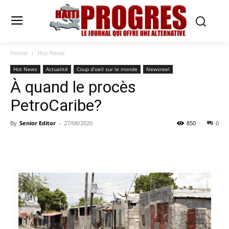
Home
Hot News
Hot News
Actualité
Coup d’oeil sur le monde
Newsreel
À quand le procès
PetroCaribe?
By
Senior Editor
-
27/08/2020
850
0