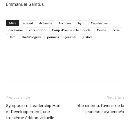
Emmanuel Saintus
TAGS
accueil
Actualité
Archives
Ayiti
Cap-haitien
Caravane
corruption
Coup d'oeil sur le monde
Crime
crise
Haiti
HaitiProgres
jounalis
Journal
Justice
Previous article
Next article
Symposium: Leadership Haïti
«Le cinéma, l’avenir de la
et Développement, une
jeunesse ayitienne!»
troisième édition virtuelle