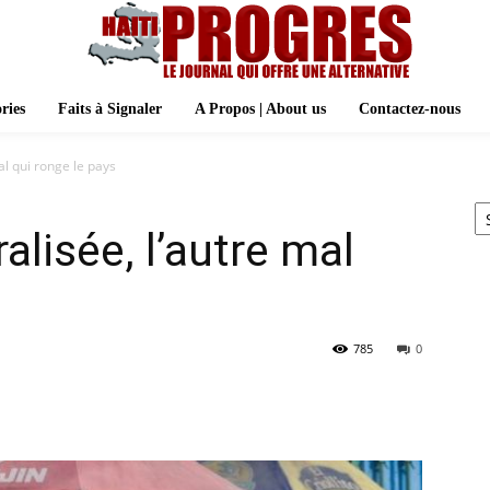
ries
Faits à Signaler
A Propos | About us
Contactez-nous
al qui ronge le pays
Ar
alisée, l’autre mal
785
0