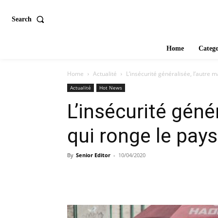
Search
Home
Catego
Home
Actualité
L’insécurité généralisée, l’autre m
Actualité
Hot News
L’insécurité génér
qui ronge le pays
By
Senior Editor
-
10/04/2020