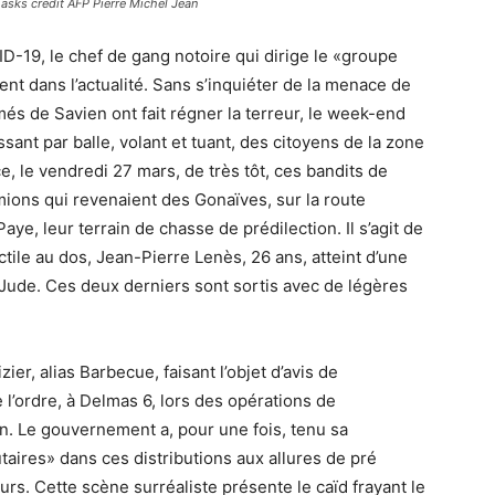
masks credit AFP Pierre Michel Jean
ID-19, le chef de gang notoire qui dirige le «groupe
ent dans l’actualité. Sans s’inquiéter de la menace de
és de Savien ont fait régner la terreur, le week-end
ssant par balle, volant et tuant, des citoyens de la zone
, le vendredi 27 mars, de très tôt, ces bandits de
mions qui revenaient des Gonaïves, sur la route
ye, leur terrain de chasse de prédilection. Il s’agit de
tile au dos, Jean-Pierre Lenès, 26 ans, atteint d’une
a Jude. Ces deux derniers sont sortis avec de légères
er, alias Barbecue, faisant l’objet d’avis de
 l’ordre, à Delmas 6, lors des opérations de
on. Le gouvernement a, pour une fois, tenu sa
aires» dans ces distributions aux allures de pré
rs. Cette scène surréaliste présente le caïd frayant le