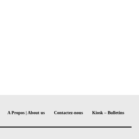
A Propos | About us
Contactez-nous
Kiosk – Bulletins