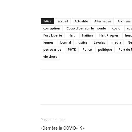
TAGS
accueil
Actualité
Alternative
Archives
corruption
Coup d'oeil sur le monde
covid
cov
Fort-Liberte
Haiti
Haitian
HaitiProgres
head
Jeunes
Journal
Justice
Lavalas
media
Ne
petrocaribe
PHTK
Police
politique
Port de 
vie chere
Previous article
«Derrière la COVID-19»