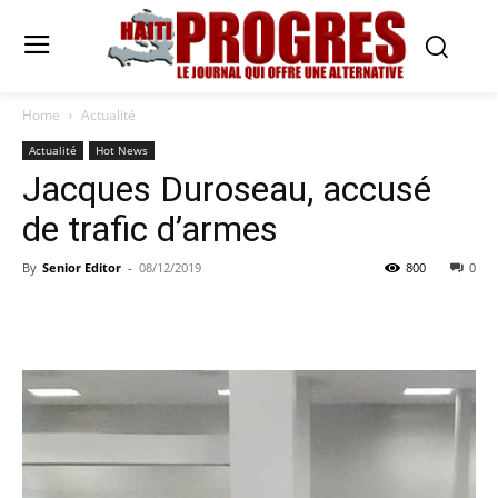
Home
Actualité
Actualité
Hot News
Jacques Duroseau, accusé
de trafic d’armes
By
Senior Editor
-
08/12/2019
800
0