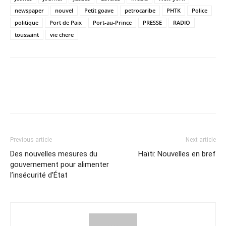
newspaper
nouvel
Petit goave
petrocaribe
PHTK
Police
politique
Port de Paix
Port-au-Prince
PRESSE
RADIO
toussaint
vie chere
Previous article
Next article
Des nouvelles mesures du
Haïti: Nouvelles en bref
gouvernement pour alimenter
l’insécurité d’État