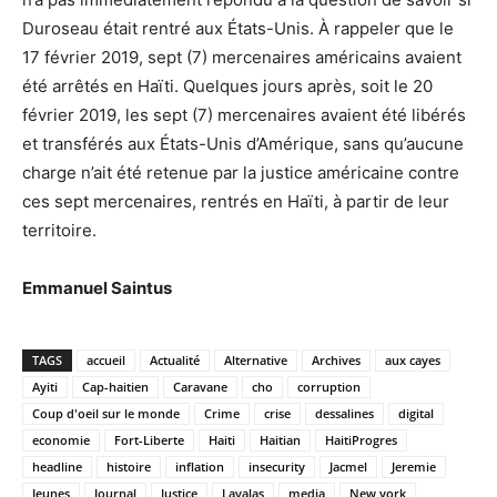
Duroseau était rentré aux États-Unis. À rappeler que le
17 février 2019, sept (7) mercenaires américains avaient
été arrêtés en Haïti. Quelques jours après, soit le 20
février 2019, les sept (7) mercenaires avaient été libérés
et transférés aux États-Unis d’Amérique, sans qu’aucune
charge n’ait été retenue par la justice américaine contre
ces sept mercenaires, rentrés en Haïti, à partir de leur
territoire.
Emmanuel Saintus
TAGS
accueil
Actualité
Alternative
Archives
aux cayes
Ayiti
Cap-haitien
Caravane
cho
corruption
Coup d'oeil sur le monde
Crime
crise
dessalines
digital
economie
Fort-Liberte
Haiti
Haitian
HaitiProgres
headline
histoire
inflation
insecurity
Jacmel
Jeremie
Jeunes
Journal
Justice
Lavalas
media
New york