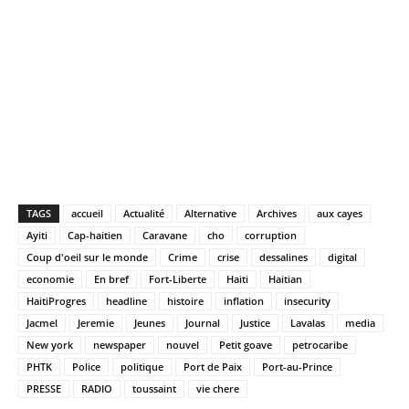
TAGS
accueil
Actualité
Alternative
Archives
aux cayes
Ayiti
Cap-haitien
Caravane
cho
corruption
Coup d'oeil sur le monde
Crime
crise
dessalines
digital
economie
En bref
Fort-Liberte
Haiti
Haitian
HaitiProgres
headline
histoire
inflation
insecurity
Jacmel
Jeremie
Jeunes
Journal
Justice
Lavalas
media
New york
newspaper
nouvel
Petit goave
petrocaribe
PHTK
Police
politique
Port de Paix
Port-au-Prince
PRESSE
RADIO
toussaint
vie chere