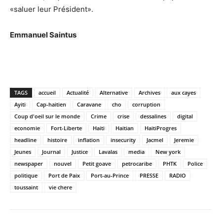
«saluer leur Président».
Emmanuel Saintus
TAGS
accueil
Actualité
Alternative
Archives
aux cayes
Ayiti
Cap-haitien
Caravane
cho
corruption
Coup d'oeil sur le monde
Crime
crise
dessalines
digital
economie
Fort-Liberte
Haiti
Haitian
HaitiProgres
headline
histoire
inflation
insecurity
Jacmel
Jeremie
Jeunes
Journal
Justice
Lavalas
media
New york
newspaper
nouvel
Petit goave
petrocaribe
PHTK
Police
politique
Port de Paix
Port-au-Prince
PRESSE
RADIO
toussaint
vie chere