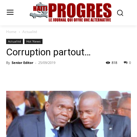
Home
Actualité
Actualité
Hot News
Corruption partout…
By
Senior Editor
-
25/09/2019
818
0