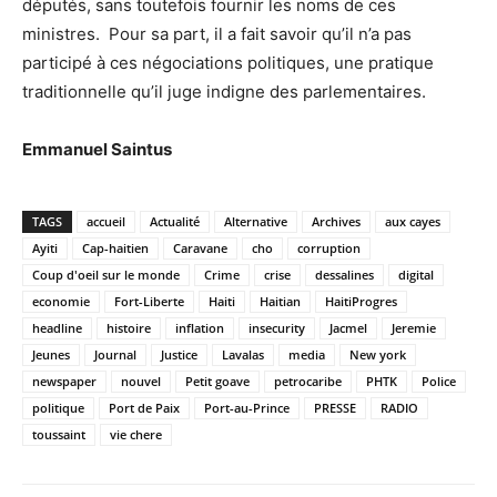
députés, sans toutefois fournir les noms de ces
ministres. Pour sa part, il a fait savoir qu’il n’a pas
participé à ces négociations politiques, une pratique
traditionnelle qu’il juge indigne des parlementaires.
Emmanuel Saintus
TAGS
accueil
Actualité
Alternative
Archives
aux cayes
Ayiti
Cap-haitien
Caravane
cho
corruption
Coup d'oeil sur le monde
Crime
crise
dessalines
digital
economie
Fort-Liberte
Haiti
Haitian
HaitiProgres
headline
histoire
inflation
insecurity
Jacmel
Jeremie
Jeunes
Journal
Justice
Lavalas
media
New york
newspaper
nouvel
Petit goave
petrocaribe
PHTK
Police
politique
Port de Paix
Port-au-Prince
PRESSE
RADIO
toussaint
vie chere