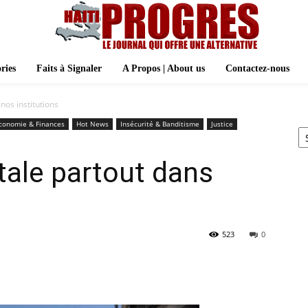
ries
Faits à Signaler
A Propos | About us
Contactez-nous
nos institutions
Ar
conomie & Finances
Hot News
Insécurité & Banditisme
Justice
tale partout dans
523
0