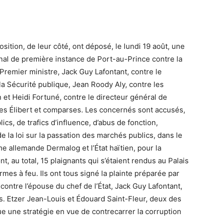
position, de leur côté, ont déposé, le lundi 19 août, une
bunal de première instance de Port-au-Prince contre la
remier ministre, Jack Guy Lafontant, contre le
la Sécurité publique, Jean Roody Aly, contre les
 et Heidi Fortuné, contre le directeur général de
ques Élibert et comparses. Les concernés sont accusés,
s, de trafics d’influence, d’abus de fonction,
de la loi sur la passation des marchés publics, dans le
me allemande Dermalog et l’État haïtien, pour la
nt, au total, 15 plaignants qui s’étaient rendus au Palais
rmes à feu. Ils ont tous signé la plainte préparée par
ntre l’épouse du chef de l’État, Jack Guy Lafontant,
s. Etzer Jean-Louis et Édouard Saint-Fleur, deux des
ue une stratégie en vue de contrecarrer la corruption