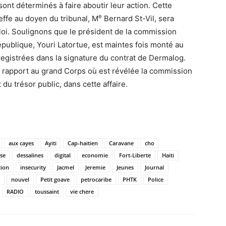
sont déterminés à faire aboutir leur action. Cette
e
effe au doyen du tribunal, M
Bernard St-Vil, sera
 loi. Soulignons que le président de la commission
épublique, Youri Latortue, est maintes fois monté au
registrées dans la signature du contrat de Dermalog.
n rapport au grand Corps où est révélée la commission
u trésor public, dans cette affaire.
aux cayes
Ayiti
Cap-haitien
Caravane
cho
ise
dessalines
digital
economie
Fort-Liberte
Haiti
tion
insecurity
Jacmel
Jeremie
Jeunes
Journal
nouvel
Petit goave
petrocaribe
PHTK
Police
RADIO
toussaint
vie chere