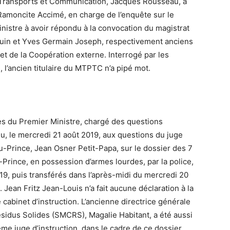
s, Transports et Communication, Jacques Rousseau, a
e Ramoncite Accimé, en charge de l’enquête sur le
nistre à avoir répondu à la convocation du magistrat
rouin et Yves Germain Joseph, respectivement anciens
 et de la Coopération externe. Interrogé par les
, l’ancien titulaire du MTPTC n’a pipé mot.
rès du Premier Ministre, chargé des questions
du, le mercredi 21 août 2019, aux questions du juge
-au-Prince, Jean Osner Petit-Papa, sur le dossier des 7
Prince, en possession d’armes lourdes, par la police,
19, puis transférés dans l’après-midi du mercredi 20
 Jean Fritz Jean-Louis n’a fait aucune déclaration à la
e cabinet d’instruction. L’ancienne directrice générale
ésidus Solides (SMCRS), Magalie Habitant, a été aussi
me juge d’instruction, dans le cadre de ce dossier.