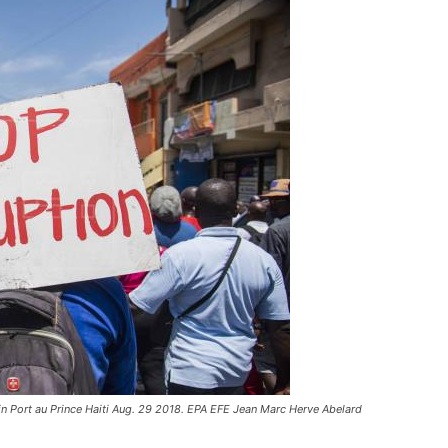
t in Port au Prince Haiti Aug. 29 2018. EPA EFE Jean Marc Herve Abelard