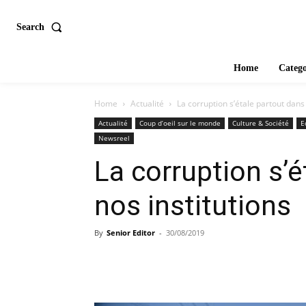
Search
Home
Catego
Home
Actualité
La corruption s’étale partout dans 
Actualité
Coup d’oeil sur le monde
Culture & Société
E
Newsreel
La corruption s’é
nos institutions
By
Senior Editor
-
30/08/2019