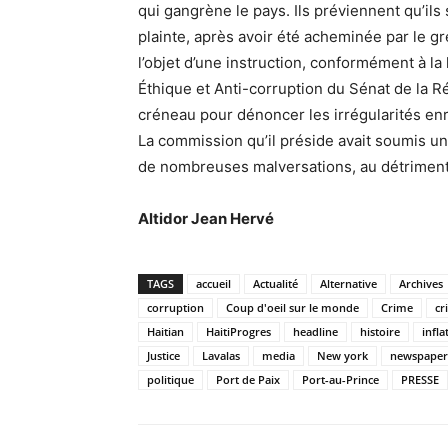
qui gangrène le pays. Ils préviennent qu’ils 
plainte, après avoir été acheminée par le gr
l’objet d’une instruction, conformément à la
Éthique et Anti-corruption du Sénat de la R
créneau pour dénoncer les irrégularités en
La commission qu’il préside avait soumis u
de nombreuses malversations, au détriment d
Altidor Jean Hervé
TAGS
accueil
Actualité
Alternative
Archives
corruption
Coup d'oeil sur le monde
Crime
cr
Haitian
HaitiProgres
headline
histoire
infla
Justice
Lavalas
media
New york
newspaper
politique
Port de Paix
Port-au-Prince
PRESSE