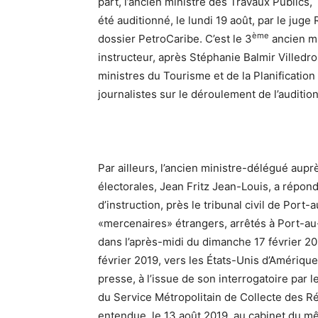
part, l’ancien ministre des Travaux Public
été auditionné, le lundi 19 août, par le jug
ème
dossier PetroCaribe. C’est le 3
ancien mi
instructeur, après Stéphanie Balmir Villed
ministres du Tourisme et de la Planification
journalistes sur le déroulement de l’audition
Par ailleurs, l’ancien ministre-délégué aup
électorales, Jean Fritz Jean-Louis, a répon
d’instruction, près le tribunal civil de Port
«mercenaires» étrangers, arrêtés à Port-au-
dans l’après-midi du dimanche 17 février 20
février 2019, vers les États-Unis d’Amérique.
presse, à l’issue de son interrogatoire par l
du Service Métropolitain de Collecte des R
entendue, le 13 août 2019, au cabinet du mê