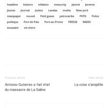
headline
histoire
inflation
insecurity
Jacmel
Jeremie
Jeunes
Journal
Justice
Lavalas
media
New york
newspaper
nouvel
Petit goave
petrocaribe
PHTK
Police
politique
Port de Paix
Port-au-Prince
PRESSE
RADIO
toussaint
vie chere
Previous article
Next article
Antonio Guterres a fait état
La crise s’amplifie
du massacre de La Saline