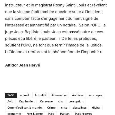
instructeur et le magistrat Rosny Saint-Louis et révélant
que la victime était tombée enceinte suite à l’incident,
sans compter l’acte d’engagement dument signé de
l’intéressé et authentifié par un notaire. Selon l’OPC, le
juge Jean-Baptiste Louis-Jean est passé outre de ces
pièces et a libéré le pasteur. « De telles pratiques,
soutient l’OPC, ne font que ternir l’image de la justice
haïtienne et renforcent le phénomène de l’impunité ».
Altidor Jean Hervé
TAGS
accueil
Actualité
Alternative
Archives
aux cayes
Ayiti
Cap-haitien
Caravane
cho
corruption
Coup d'oeil sur le monde
Crime
crise
dessalines
digital
economie
Fort-Liberte
Haiti
Haitian
HaitiProgres