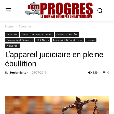
Home
Actualité
Actualité
Coup d’oeil sur le monde
Culture & Société
Economie & Finances
Hot News
Insécurité & Banditisme
Justice
Newsreel
L’appareil judiciaire en pleine
ébullition
By
Senior Editor
-
25/07/2019
839
0