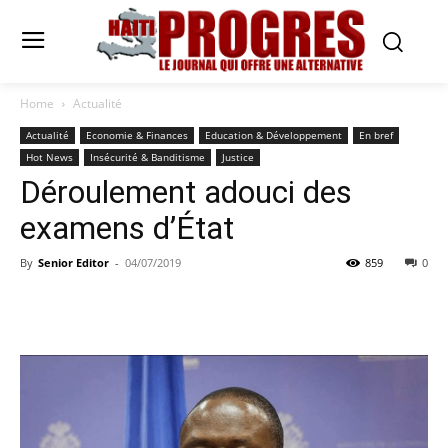
Home
Actualité
Actualité
Economie & Finances
Education & Développement
En bref
Hot News
Insécurité & Banditisme
Justice
Déroulement adouci des
examens d’État
By
Senior Editor
-
04/07/2019
859
0