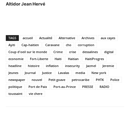
Altidor Jean Hervé
TAGS
accueil
Actualité
Alternative
Archives
aux cayes
Ayiti
Cap-haitien
Caravane
cho
corruption
Coup d'oeil sur le monde
Crime
crise
dessalines
digital
economie
Fort-Liberte
Haiti
Haitian
HaitiProgres
headline
histoire
inflation
insecurity
Jacmel
Jeremie
Jeunes
Journal
Justice
Lavalas
media
New york
newspaper
nouvel
Petit goave
petrocaribe
PHTK
Police
politique
Port de Paix
Port-au-Prince
PRESSE
RADIO
toussaint
vie chere