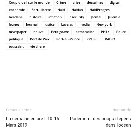
Coup d'oeil sur le monde
Crime
crise
dessalines
digital
economie
Fort-Liberte
Haiti
Haitian
HaitiProgres
headline
histoire
inflation
insecurity
Jacmel
Jeremie
Jeunes
Journal
Justice
Lavalas
media
New york
newspaper
nouvel
Petit goave
petrocaribe
PHTK
Police
politique
Port de Paix
Port-au-Prince
PRESSE
RADIO
toussaint
vie chere
Previous article
Next article
La semaine en bref. 10-16
Parlement: des coups d’épées
Mars 2019
dans l’océan