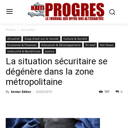
Home
Actualité
Actualité
Coup d’oeil sur le monde
Culture & Société
Economie & Finances
Education & Développement
En bref
Hot News
Insécurité & Banditisme
Justice
La situation sécuritaire se
dégénère dans la zone
métropolitaine
By
Senior Editor
-
20/03/2019
797
0