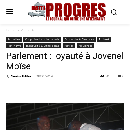
Home
Actualité
Actualité
Coup d’oeil sur le monde
Economie & Finances
En bref
Hot News
Insécurité & Banditisme
Justice
Newsreel
Parlement : loyauté à Jovenel
Moïse
By
Senior Editor
-
28/01/2019
815
0