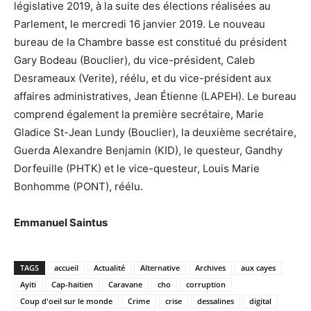
législative 2019, à la suite des élections réalisées au
Parlement, le mercredi 16 janvier 2019. Le nouveau
bureau de la Chambre basse est constitué du président
Gary Bodeau (Bouclier), du vice-président, Caleb
Desrameaux (Verite), réélu, et du vice-président aux
affaires administratives, Jean Étienne (LAPEH). Le bureau
comprend également la première secrétaire, Marie
Gladice St-Jean Lundy (Bouclier), la deuxième secrétaire,
Guerda Alexandre Benjamin (KID), le questeur, Gandhy
Dorfeuille (PHTK) et le vice-questeur, Louis Marie
Bonhomme (PONT), réélu.
Emmanuel Saintus
TAGS
accueil
Actualité
Alternative
Archives
aux cayes
Ayiti
Cap-haitien
Caravane
cho
corruption
Coup d'oeil sur le monde
Crime
crise
dessalines
digital