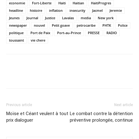
economie
Fort-Liberte
Haiti
Haitian
HaitiProgres
headline
histoire
inflation
insecurity
Jacmel
Jeremie
Jeunes
Journal
Justice
Lavalas
media
New york
newspaper
nouvel
Petit goave
petrocaribe
PHTK
Police
politique
Port de Paix
Port-au-Prince
PRESSE
RADIO
toussaint
vie chere
Previous article
Next article
Moïse et Céant veulent à tout
Le combat contre la détention
prix dialoguer
préventive prolongée, continue