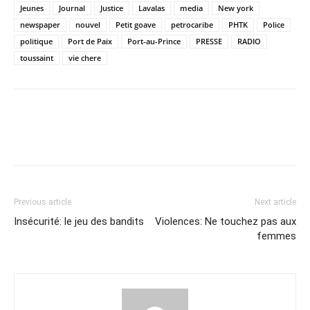
Jeunes
Journal
Justice
Lavalas
media
New york
newspaper
nouvel
Petit goave
petrocaribe
PHTK
Police
politique
Port de Paix
Port-au-Prince
PRESSE
RADIO
toussaint
vie chere
Previous article
Next article
Insécurité: le jeu des bandits
Violences: Ne touchez pas aux
femmes