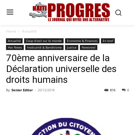
Home
Actualité
Actualité
Coup d’oeil sur le monde
Economie & Finances
En bref
Hot News
Insécurité & Banditisme
Justice
Newsreel
70ème anniversaire de la
Déclaration universelle des
droits humains
By
Senior Editor
-
20/12/2018
816
0