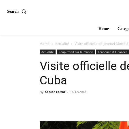
Search
Home
Catego
Home
Actualité
Visite officielle de Jovenel Moïse 
Actualité
Coup d’oeil sur le monde
Economie & Finances
Visite officielle
Cuba
By
Senior Editor
-
14/12/2018