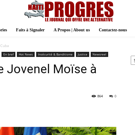
ries
Faits à Signaler
A Propos | About us
Contactez-nous
à Cuba
Ar
En bref
Hot News
Insécurité & Banditisme
Justice
Newsreel
 de Jovenel Moïse à
864
0