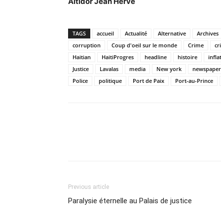
Altidor Jean Hervé
TAGS
accueil
Actualité
Alternative
Archives
corruption
Coup d'oeil sur le monde
Crime
cr
Haitian
HaitiProgres
headline
histoire
infla
Justice
Lavalas
media
New york
newspaper
Police
politique
Port de Paix
Port-au-Prince
Previous article
Paralysie éternelle au Palais de justice