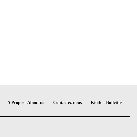
A Propos | About us
Contactez-nous
Kiosk – Bulletins