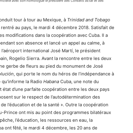
officielle avec son homologue le président des Conseils dÉtat et des
conduit tour à tour au Mexique, à
Trinidad and Tobago
 rentré au pays, le mardi 4 décembre 2018. Satisfait de
s modifications dans la coopération avec Cuba. Il a
e pendant son absence et lancé un appel au calme, à
e l’aéroport international José Martí, le président
bain, Rogelio Sierra. Avant la rencontre entre les deux
é une gerbe de fleurs au pied du monument de José
olución
, qui porte le nom du héros de l’indépendance à
e qu’informe la Radio
Habana
Cuba, une note du
t état d’une parfaite coopération entre les deux pays
posent sur le respect de l’autodétermination des
de l’éducation et de la santé ». Outre la coopération
u-Prince ont mis au point des programmes bilatéraux
 pêche, l’éducation, les ressources en eau, la
ba ont fêté, le mardi 4 décembre, les 20 ans de