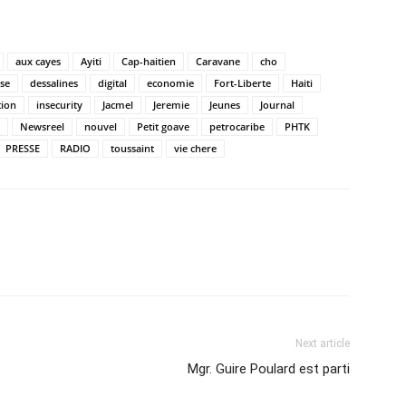
aux cayes
Ayiti
Cap-haitien
Caravane
cho
ise
dessalines
digital
economie
Fort-Liberte
Haiti
tion
insecurity
Jacmel
Jeremie
Jeunes
Journal
Newsreel
nouvel
Petit goave
petrocaribe
PHTK
PRESSE
RADIO
toussaint
vie chere
Next article
Mgr. Guire Poulard est parti