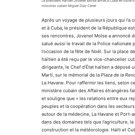
Le président Haïtien Jovenel Moïse arrivé à Cuba en visite 
ministres cubain Miguel Diaz Canel
Après un voyage de plusieurs jours qui l’a 
et à Cuba, le président de la République est
ses rencontres, Jovenel Moïse a annoncé de
salué aussi le travail de la Police national
l’occasion de la fête de Noël. Sur la place d
haïtien a été reçu par le vice-chancelier cu
dirigeants, le Chef d’État haïtien a dépos
Martí, sur le mémorial de la
Plaza de la Rev
La Havane. Pour raffermir les liens, selon c
ministère cubain des Affaires étrangères fai
et souligne que « les relations entre eux re
peuples et la coopération dans les secteurs 
autour de la médecine, La Havane et Port-a
dans des domaines tels que l’agriculture, la
construction et la météorologie. Haïti et Cu