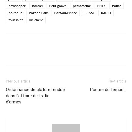
newspaper
nouvel
Petit goave
petrocaribe
PHTK
Police
politique
Port de Paix
Port-au-Prince
PRESSE
RADIO
toussaint
vie chere
Previous article
Next article
Ordonnance de clôture rendue
L’usure du temps…
dans l’affaire de trafic
d’armes