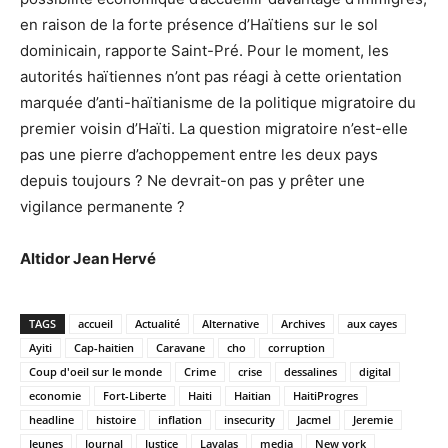
en raison de la forte présence d’Haïtiens sur le sol
dominicain, rapporte Saint-Pré. Pour le moment, les
autorités haïtiennes n’ont pas réagi à cette orientation
marquée d’anti-haïtianisme de la politique migratoire du
premier voisin d’Haïti. La question migratoire n’est-elle
pas une pierre d’achoppement entre les deux pays
depuis toujours ? Ne devrait-on pas y prêter une
vigilance permanente ?
Altidor Jean Hervé
TAGS
accueil
Actualité
Alternative
Archives
aux cayes
Ayiti
Cap-haitien
Caravane
cho
corruption
Coup d'oeil sur le monde
Crime
crise
dessalines
digital
economie
Fort-Liberte
Haiti
Haitian
HaitiProgres
headline
histoire
inflation
insecurity
Jacmel
Jeremie
Jeunes
Journal
Justice
Lavalas
media
New york