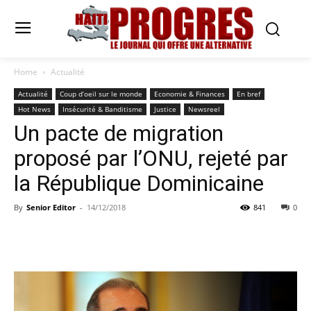
Home
Actualité
Actualité
Coup d’oeil sur le monde
Economie & Finances
En bref
Hot News
Insécurité & Banditisme
Justice
Newsreel
Un pacte de migration
proposé par l’ONU, rejeté par
la République Dominicaine
By
Senior Editor
-
14/12/2018
841
0