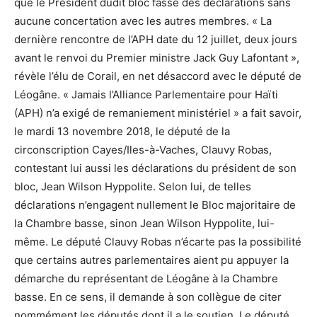
que le Président dudit bloc fasse des déclarations sans
aucune concertation avec les autres membres. « La
dernière rencontre de l’APH date du 12 juillet, deux jours
avant le renvoi du Premier ministre Jack Guy Lafontant »,
révèle l’élu de Corail, en net désaccord avec le député de
Léogâne. « Jamais l’Alliance Parlementaire pour Haïti
(APH) n’a exigé de remaniement ministériel » a fait savoir,
le mardi 13 novembre 2018, le député de la
circonscription Cayes/Iles-à-Vaches, Clauvy Robas,
contestant lui aussi les déclarations du président de son
bloc, Jean Wilson Hyppolite. Selon lui, de telles
déclarations n’engagent nullement le Bloc majoritaire de
la Chambre basse, sinon Jean Wilson Hyppolite, lui-
même. Le député Clauvy Robas n’écarte pas la possibilité
que certains autres parlementaires aient pu appuyer la
démarche du représentant de Léogâne à la Chambre
basse. En ce sens, il demande à son collègue de citer
nommément les députés dont il a le soutien. Le député