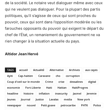
de la société. Le notaire veut dialoguer même avec ceux
qui ne veulent pas dialoguer. Pour la plupart des partis
politiques, qu’il s’agisse de ceux qui sont proches du
pouvoir, ceux qui sont dans l’opposition modérée ou les
farouches opposants du pouvoir qui exigent le départ du
chef de l’État, un remaniement du gouvernement ne va
rien changer à la situation actuelle du pays.
Altidor Jean Hervé
TAGS
accueil
Actualité
Alternative
Archives
aux cayes
Ayiti
Cap-haitien
Caravane
cho
corruption
Coup d'oeil sur le monde
Crime
crise
dessalines
digital
economie
Fort-Liberte
Haiti
Haitian
HaitiProgres
headline
histoire
inflation
insecurity
Jacmel
Jeremie
Jeunes
Journal
Justice
Lavalas
media
New york
newspaper
nouvel
Petit goave
petrocaribe
PHTK
Police