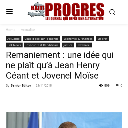
Home
Actualité
Actualité
Coup d’oeil sur le monde
Economie & Finances
En bref
Hot News
Insécurité & Banditisme
Justice
Newsreel
Remaniement : une idée qui
ne plaît qu’à Jean Henry
Céant et Jovenel Moïse
By
Senior Editor
-
21/11/2018
809
0