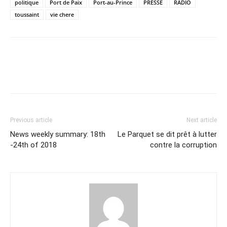
politique
Port de Paix
Port-au-Prince
PRESSE
RADIO
toussaint
vie chere
Previous article
Next article
News weekly summary: 18th
Le Parquet se dit prêt à lutter
-24th of 2018
contre la corruption