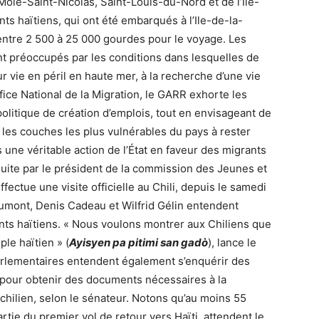
 Môle-Saint-Nicolas, Saint-Louis-du-Nord et de l’Ile-
ts haïtiens, qui ont été embarqués à l’Ile-de-la-
entre 2 500 à 25 000 gourdes pour le voyage. Les
nt préoccupés par les conditions dans lesquelles de
 vie en péril en haute mer, à la recherche d’une vie
fice National de la Migration, le GARR exhorte les
politique de création d’emplois, tout en envisageant de
es couches les plus vulnérables du pays à rester
 une véritable action de l’État en faveur des migrants
duite par le président de la commission des Jeunes et
ectue une visite officielle au Chili, depuis le samedi
umont, Denis Cadeau et Wilfrid Gélin entendent
nts haïtiens. « Nous voulons montrer aux Chiliens que
le haïtien » (
Ayisyen pa pitimi san gadò
), lance le
arlementaires entendent également s’enquérir des
ns pour obtenir des documents nécessaires à la
e chilien, selon le sénateur. Notons qu’au moins 55
partie du premier vol de retour vers Haïti, attendent le