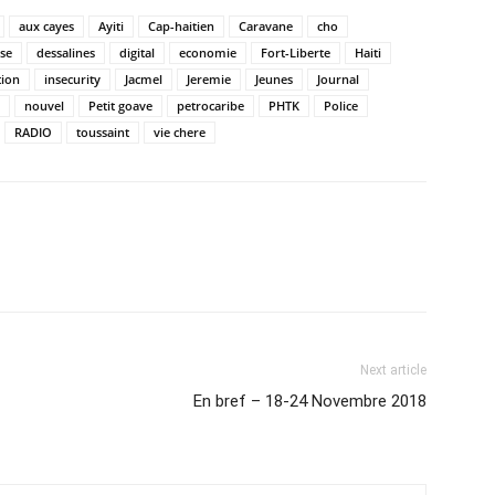
aux cayes
Ayiti
Cap-haitien
Caravane
cho
ise
dessalines
digital
economie
Fort-Liberte
Haiti
tion
insecurity
Jacmel
Jeremie
Jeunes
Journal
nouvel
Petit goave
petrocaribe
PHTK
Police
RADIO
toussaint
vie chere
Next article
En bref – 18-24 Novembre 2018