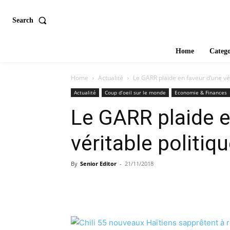
Search
Home
Catego
Home
Actualité
Le GARR plaide en faveur d’une vé
Actualité
Coup d’oeil sur le monde
Economie & Finances
Le GARR plaide e
véritable politiq
By
Senior Editor
-
21/11/2018