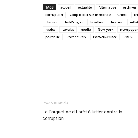
TAGS
accueil
Actualité
Alternative
Archives
corruption
Coup d'oeil sur le monde
Crime
cr
Haitian
HaitiProgres
headline
histoire
infla
Justice
Lavalas
media
New york
newspaper
politique
Port de Paix
Port-au-Prince
PRESSE
Previous article
Le Parquet se dit prêt à lutter contre la
corruption