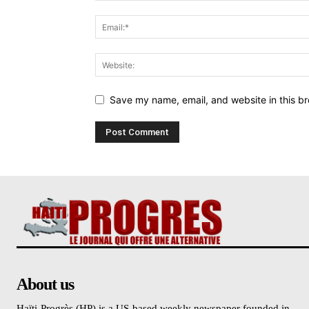
Save my name, email, and website in this br
About us
Haïti-Progrès (HP) is a US-based weekly newspaper founded in