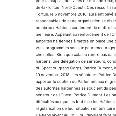
pour la plupart, des villes de Port-de-Paix,
de-la-Tortue (Nord-Ouest). Ces ressortissan
Tortue, le 5 novembre 2018, auraient payé 
responsables de cette organisation se dise
nombreux Haïtiens continuent de mettre leur
meilleure. Appelant au renforcement de l’Of
autorités haïtiennes à mettre en place une 
vrais programmes sociaux pour encourager l
chez elles. Bien que cela ne rentre pas dans
haïtiens, une délégation de sénateurs, con
du Sport du grand Corps, Patrice Dumont, eff
10 novembre 2018. Les sénateurs Patrice D
apporter le soutien du Parlement aux migra
des autorités haïtiennes se soucient du peup
sénateur de l’Ouest, Patrice Dumont. Les p
difficultés auxquelles font face les Haïtie
régularisation de leur situation en territoir
Haïtiens vivant au Chili, qui devaient faire 