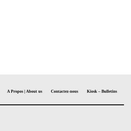
A Propos | About us
Contactez-nous
Kiosk – Bulletins