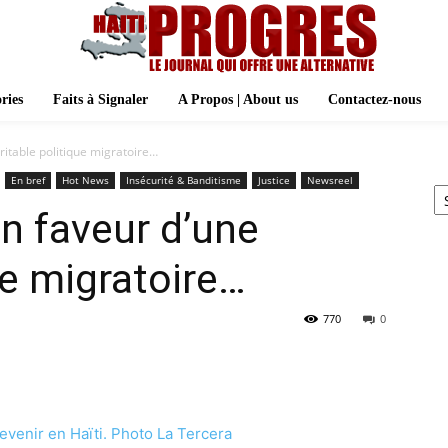
ries
Faits à Signaler
A Propos | About us
Contactez-nous
ritable politique migratoire…
Ar
En bref
Hot News
Insécurité & Banditisme
Justice
Newsreel
n faveur d’une
ue migratoire…
770
0