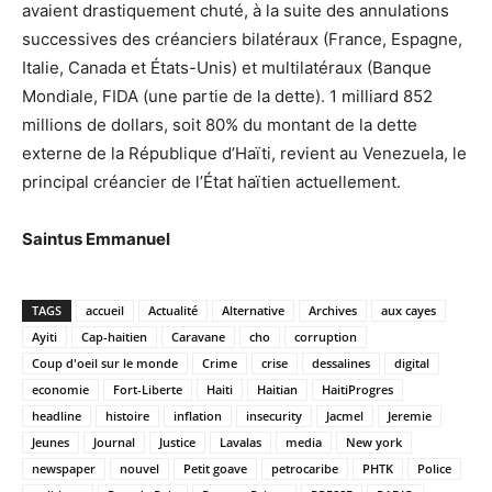
avaient drastiquement chuté, à la suite des annulations
successives des créanciers bilatéraux (France, Espagne,
Italie, Canada et États-Unis) et multilatéraux (Banque
Mondiale, FIDA (une partie de la dette). 1 milliard 852
millions de dollars, soit 80% du montant de la dette
externe de la République d’Haïti, revient au Venezuela, le
principal créancier de l’État haïtien actuellement.
Saintus Emmanuel
TAGS
accueil
Actualité
Alternative
Archives
aux cayes
Ayiti
Cap-haitien
Caravane
cho
corruption
Coup d'oeil sur le monde
Crime
crise
dessalines
digital
economie
Fort-Liberte
Haiti
Haitian
HaitiProgres
headline
histoire
inflation
insecurity
Jacmel
Jeremie
Jeunes
Journal
Justice
Lavalas
media
New york
newspaper
nouvel
Petit goave
petrocaribe
PHTK
Police