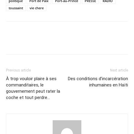
politique
Port de Paix
Port-au-Prince
PRESSE
RADIO
toussaint
vie chere
Previous article
Next article
À trop vouloir plaire à ses
Des conditions d’incarcération
commanditaires, le
inhumaines en Haïti
gouvernement peut rater la
coche et tout perdre…