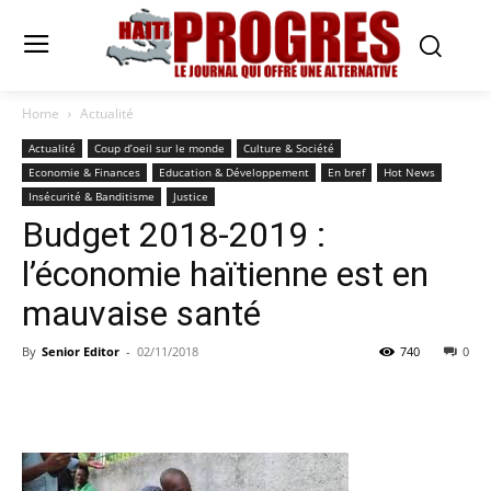
Home
Actualité
Actualité
Coup d’oeil sur le monde
Culture & Société
Economie & Finances
Education & Développement
En bref
Hot News
Insécurité & Banditisme
Justice
Budget 2018-2019 :
l’économie haïtienne est en
mauvaise santé
By
Senior Editor
-
02/11/2018
740
0