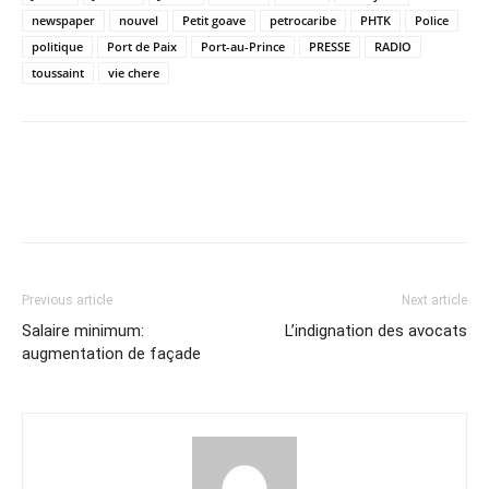
newspaper
nouvel
Petit goave
petrocaribe
PHTK
Police
politique
Port de Paix
Port-au-Prince
PRESSE
RADIO
toussaint
vie chere
Previous article
Next article
Salaire minimum:
L’indignation des avocats
augmentation de façade