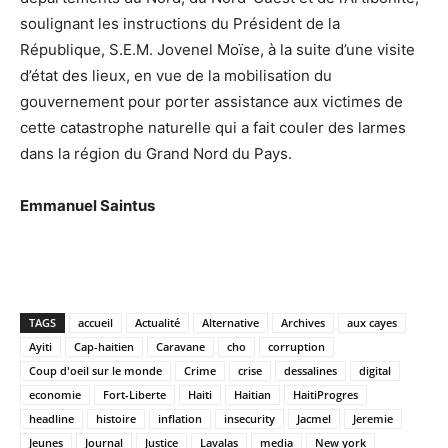
soulignant les instructions du Président de la
République, S.E.M. Jovenel Moïse, à la suite d’une visite
d’état des lieux, en vue de la mobilisation du
gouvernement pour porter assistance aux victimes de
cette catastrophe naturelle qui a fait couler des larmes
dans la région du Grand Nord du Pays.
Emmanuel Saintus
TAGS
accueil
Actualité
Alternative
Archives
aux cayes
Ayiti
Cap-haitien
Caravane
cho
corruption
Coup d'oeil sur le monde
Crime
crise
dessalines
digital
economie
Fort-Liberte
Haiti
Haitian
HaitiProgres
headline
histoire
inflation
insecurity
Jacmel
Jeremie
Jeunes
Journal
Justice
Lavalas
media
New york