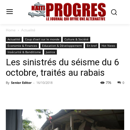
Home
Actualité
Actualité
Coup d’oeil sur le monde
Culture & Société
Economie & Finances
Education & Développement
En bref
Hot News
Insécurité & Banditisme
Justice
Les sinistrés du séisme du 6
octobre, traités au rabais
By
Senior Editor
-
16/10/2018
776
0