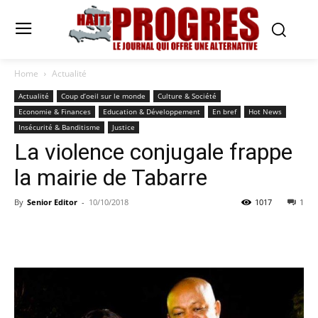
Home
Actualité
Actualité
Coup d’oeil sur le monde
Culture & Société
Economie & Finances
Education & Développement
En bref
Hot News
Insécurité & Banditisme
Justice
La violence conjugale frappe
la mairie de Tabarre
By
Senior Editor
-
10/10/2018
1017
1