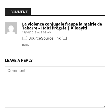
1 COMMENT
La violence conjugale frappe la mairie de
Tabarre – Haïti Progrès | Alloayiti
13/10/2018 At 8:09 AM
[…] SourceSource link […]
Reply
LEAVE A REPLY