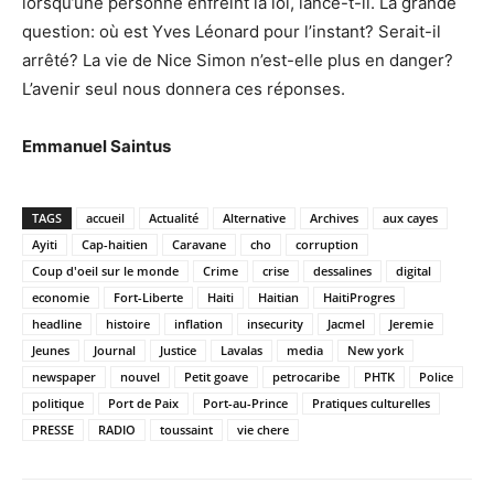
lorsqu’une personne enfreint la loi, lance-t-il. La grande
question: où est Yves Léonard pour l’instant? Serait-il
arrêté? La vie de Nice Simon n’est-elle plus en danger?
L’avenir seul nous donnera ces réponses.
Emmanuel Saintus
TAGS
accueil
Actualité
Alternative
Archives
aux cayes
Ayiti
Cap-haitien
Caravane
cho
corruption
Coup d'oeil sur le monde
Crime
crise
dessalines
digital
economie
Fort-Liberte
Haiti
Haitian
HaitiProgres
headline
histoire
inflation
insecurity
Jacmel
Jeremie
Jeunes
Journal
Justice
Lavalas
media
New york
newspaper
nouvel
Petit goave
petrocaribe
PHTK
Police
politique
Port de Paix
Port-au-Prince
Pratiques culturelles
PRESSE
RADIO
toussaint
vie chere