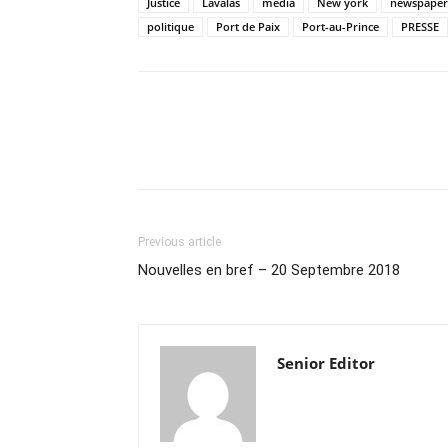
Justice
Lavalas
media
New york
newspaper
politique
Port de Paix
Port-au-Prince
PRESSE
Previous article
Nouvelles en bref – 20 Septembre 2018
Senior Editor