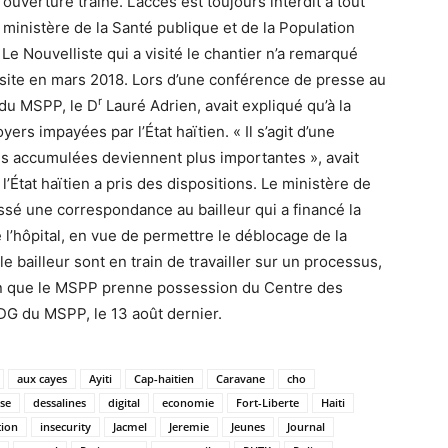
ouverture traîne. L’accès est toujours interdit à tout
 ministère de la Santé publique et de la Population
e Nouvelliste qui a visité le chantier n’a remarqué
site en mars 2018. Lors d’une conférence de presse au
r
 du MSPP, le D
Lauré Adrien, avait expliqué qu’à la
ers impayées par l’État haïtien. « Il s’agit d’une
tes accumulées deviennent plus importantes », avait
l’État haïtien a pris des dispositions. Le ministère de
sé une correspondance au bailleur qui a financé la
 l’hôpital, en vue de permettre le déblocage de la
le bailleur sont en train de travailler sur un processus,
fin que le MSPP prenne possession du Centre des
DG du MSPP, le 13 août dernier.
aux cayes
Ayiti
Cap-haitien
Caravane
cho
ise
dessalines
digital
economie
Fort-Liberte
Haiti
tion
insecurity
Jacmel
Jeremie
Jeunes
Journal