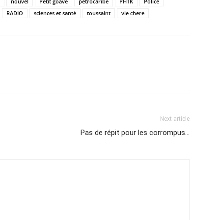
nouvel
Petit goave
petrocaribe
PHTK
Police
RADIO
sciences et santé
toussaint
vie chere
Next article
Pas de répit pour les corrompus…