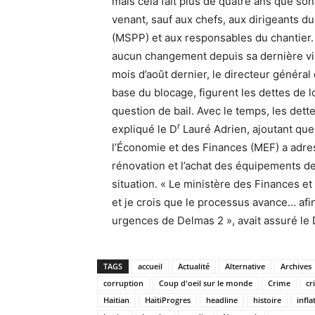
mais cela fait plus de quatre ans que son 
venant, sauf aux chefs, aux dirigeants du
(MSPP) et aux responsables du chantier. L
aucun changement depuis sa dernière vi
mois d’août dernier, le directeur général
base du blocage, figurent les dettes de loy
question de bail. Avec le temps, les det
r
expliqué le D
Lauré Adrien, ajoutant que 
l’Économie et des Finances (MEF) a adres
rénovation et l’achat des équipements de
situation. « Le ministère des Finances et 
et je crois que le processus avance… a
urgences de Delmas 2 », avait assuré le 
TAGS
accueil
Actualité
Alternative
Archives
corruption
Coup d'oeil sur le monde
Crime
cr
Haitian
HaitiProgres
headline
histoire
infla