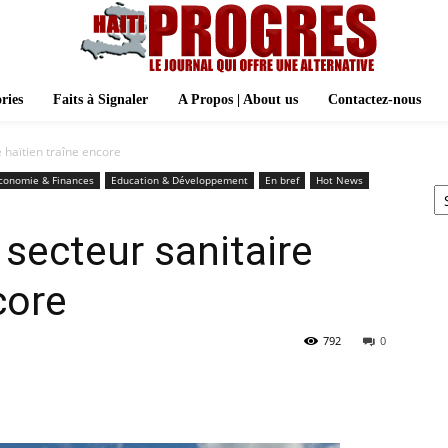
ries
Faits à Signaler
A Propos | About us
Contactez-nous
 haïtien traîne encore
Ar
conomie & Finances
Education & Développement
En bref
Hot News
 secteur sanitaire
core
792
0