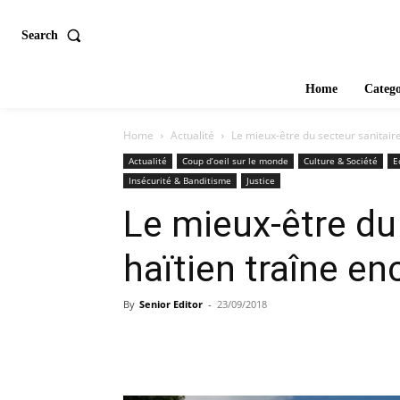
Search
Home
Catego
Home
Actualité
Le mieux-être du secteur sanitaire
Actualité
Coup d’oeil sur le monde
Culture & Société
E
Insécurité & Banditisme
Justice
Le mieux-être du
haïtien traîne en
By
Senior Editor
-
23/09/2018