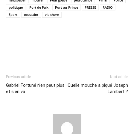
newspaper
nouvel
Petit goave
petrocaribe
PHTK
Police
politique
Port de Paix
Port-au-Prince
PRESSE
RADIO
Sport
toussaint
vie chere
Previous article
Next article
Gabriel Fortuné n’en peut plus
Quelle mouche a piqué Joseph
et s’en va
Lambert ?