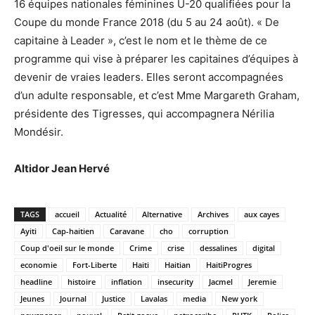
16 équipes nationales féminines U-20 qualifiées pour la
Coupe du monde France 2018 (du 5 au 24 août). « De
capitaine à Leader », c’est le nom et le thème de ce
programme qui vise à préparer les capitaines d’équipes à
devenir de vraies leaders. Elles seront accompagnées
d’un adulte responsable, et c’est Mme Margareth Graham,
présidente des Tigresses, qui accompagnera Nérilia
Mondésir.
Altidor Jean Hervé
TAGS
accueil
Actualité
Alternative
Archives
aux cayes
Ayiti
Cap-haitien
Caravane
cho
corruption
Coup d'oeil sur le monde
Crime
crise
dessalines
digital
economie
Fort-Liberte
Haiti
Haitian
HaitiProgres
headline
histoire
inflation
insecurity
Jacmel
Jeremie
Jeunes
Journal
Justice
Lavalas
media
New york