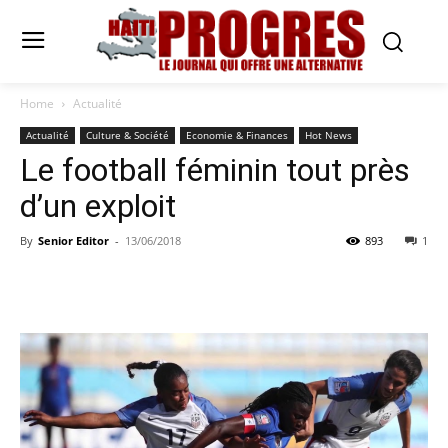
Home
Actualité
Actualité
Culture & Société
Economie & Finances
Hot News
Le football féminin tout près
d’un exploit
By
Senior Editor
-
13/06/2018
893
1