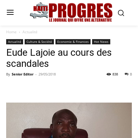
Home
Actualité
Actualité
Culture & Société
Economie & Finances
Hot News
Eude Lajoie au cours des
scandales
By
Senior Editor
-
29/05/2018
838
0