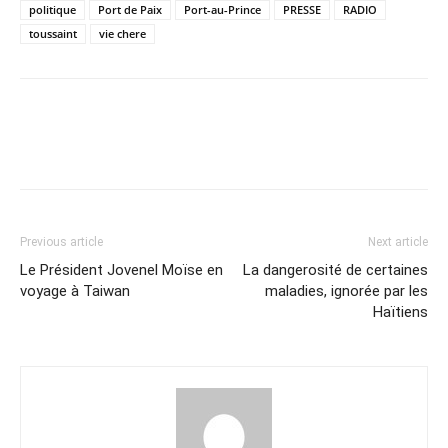
politique
Port de Paix
Port-au-Prince
PRESSE
RADIO
toussaint
vie chere
Previous article
Next article
Le Président Jovenel Moïse en
La dangerosité de certaines
voyage à Taiwan
maladies, ignorée par les
Haïtiens