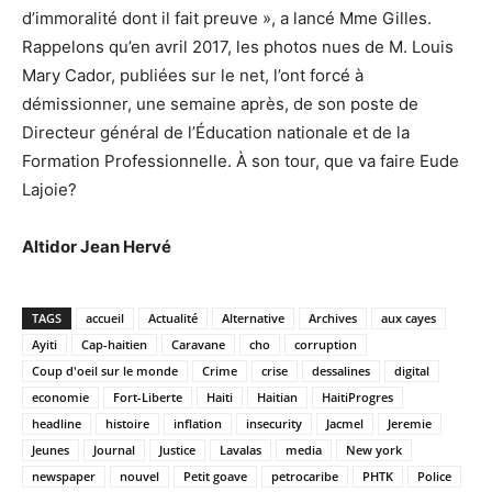
d’immoralité dont il fait preuve », a lancé Mme Gilles.
Rappelons qu’en avril 2017, les photos nues de M. Louis
Mary Cador, publiées sur le net, l’ont forcé à
démissionner, une semaine après, de son poste de
Directeur général de l’Éducation nationale et de la
Formation Professionnelle. À son tour, que va faire Eude
Lajoie?
Altidor Jean Hervé
TAGS
accueil
Actualité
Alternative
Archives
aux cayes
Ayiti
Cap-haitien
Caravane
cho
corruption
Coup d'oeil sur le monde
Crime
crise
dessalines
digital
economie
Fort-Liberte
Haiti
Haitian
HaitiProgres
headline
histoire
inflation
insecurity
Jacmel
Jeremie
Jeunes
Journal
Justice
Lavalas
media
New york
newspaper
nouvel
Petit goave
petrocaribe
PHTK
Police