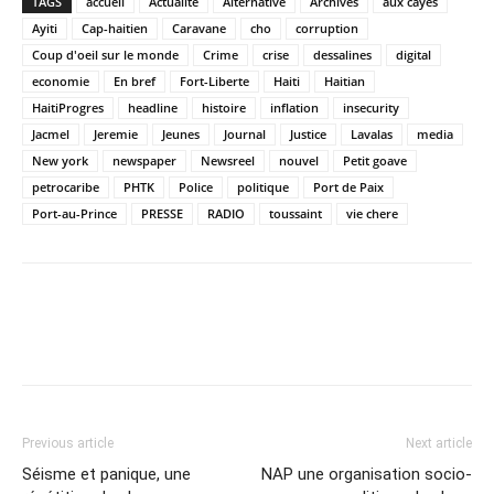
TAGS
accueil
Actualité
Alternative
Archives
aux cayes
Ayiti
Cap-haitien
Caravane
cho
corruption
Coup d'oeil sur le monde
Crime
crise
dessalines
digital
economie
En bref
Fort-Liberte
Haiti
Haitian
HaitiProgres
headline
histoire
inflation
insecurity
Jacmel
Jeremie
Jeunes
Journal
Justice
Lavalas
media
New york
newspaper
Newsreel
nouvel
Petit goave
petrocaribe
PHTK
Police
politique
Port de Paix
Port-au-Prince
PRESSE
RADIO
toussaint
vie chere
Previous article
Next article
Séisme et panique, une
NAP une organisation socio-