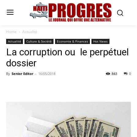
Home
Actualité
Actualité
Culture & Société
Economie & Finances
Hot News
La corruption ou le perpétuel
dossier
By
Senior Editor
-
16/05/2018
843
0