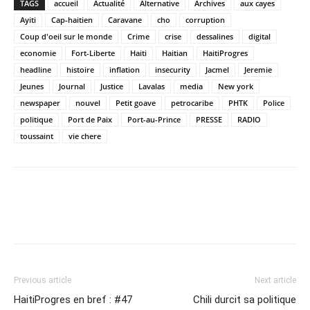
TAGS
accueil
Actualité
Alternative
Archives
aux cayes
Ayiti
Cap-haitien
Caravane
cho
corruption
Coup d'oeil sur le monde
Crime
crise
dessalines
digital
economie
Fort-Liberte
Haiti
Haitian
HaitiProgres
headline
histoire
inflation
insecurity
Jacmel
Jeremie
Jeunes
Journal
Justice
Lavalas
media
New york
newspaper
nouvel
Petit goave
petrocaribe
PHTK
Police
politique
Port de Paix
Port-au-Prince
PRESSE
RADIO
toussaint
vie chere
Previous article
Next article
HaitiProgres en bref : #47
Chili durcit sa politique