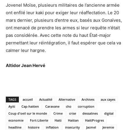
Jovenel Moïse, plusieurs militaires de l’ancienne armée
ont enfilé leur kaki pour exiger leur réaffectation. Le 20
mars dernier, plusieurs d’entre eux, basés aux Gonaïves,
ont menacé de prendre les armes si leur requête n’était
pas considérée. Avec cette note du haut État-major
permettant leur réintégration, il faut espérer que cela va
calmer leur hargne.
Altidor Jean Hervé
TAGS
accueil
Actualité
Alternative
Archives
aux cayes
Ayiti
Cap-haitien
Caravane
cho
corruption
Coup d'oeil sur le monde
Crime
crise
dessalines
digital
economie
Fort-Liberte
Haiti
Haitian
HaitiProgres
headline
histoire
inflation
insecurity
Jacmel
Jeremie