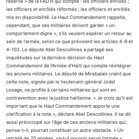
réserve » de la FAD’H qui compte : les officiers enrôlés ;
les officiers et enrôlés réformés ; les officiers et enrôlés
mis en disponibilité. Le Haut Commandement rappelle,
cependant, que ces militaires doivent garder « un
comportement digne », s’ils veulent espérer un retour au
sein de l’armée, selon ce que prévoient les articles 4-8 et
4-103. Le député Abel Descollines a partagé ses
inquiétudes sur la dernière décision du Haut
Commandement de l’Armée d’Haïti qui compte réintégrer
les anciens militaires. Le député de Mirebalais craint que
cette note, signée par le lieutenant-général Jodel
Lesage, ne profite à certains militaires qui sont en
contravention avec la justice haïtienne. « Je crois qu’il est
important que le Haut Commandement apporte une
clarification à la note », déclare Abel Descollines. Il se dit
aussi préoccupé sur l’âge de ces anciens militaires qui,
pense-t-il, pourrait constituer un autre obstacle. « Un
retraité de 70 années, va-t-il pouvoir servir l’armée »,