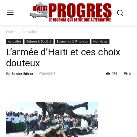
Home
Actualité
Actualité
Culture & Société
Economie & Finances
Hot News
L’armée d’Haïti et ces choix
douteux
By
Senior Editor
-
17/04/2018
955
0