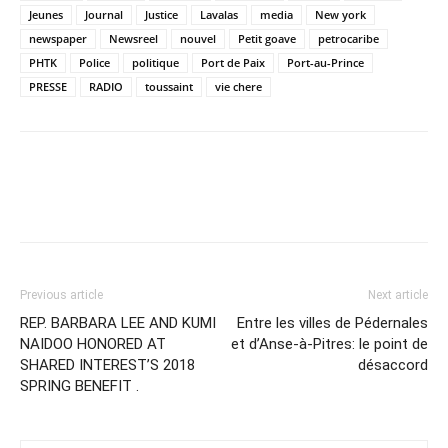
Jeunes
Journal
Justice
Lavalas
media
New york
newspaper
Newsreel
nouvel
Petit goave
petrocaribe
PHTK
Police
politique
Port de Paix
Port-au-Prince
PRESSE
RADIO
toussaint
vie chere
Previous article
Next article
REP. BARBARA LEE AND KUMI
Entre les villes de Pédernales
NAIDOO HONORED AT
et d’Anse-à-Pitres: le point de
SHARED INTEREST’S 2018
désaccord
SPRING BENEFIT .