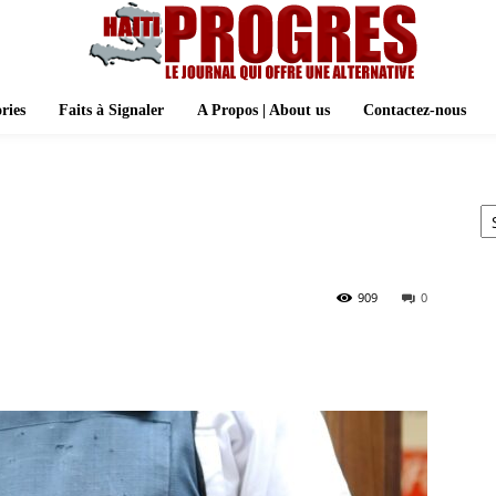
ries
Faits à Signaler
A Propos | About us
Contactez-nous
Ar
909
0