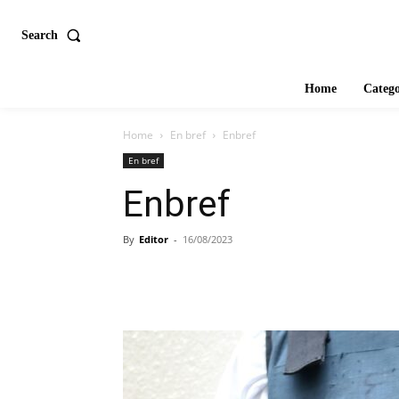
Search
Home
Catego
Home
En bref
Enbref
En bref
Enbref
By
Editor
-
16/08/2023