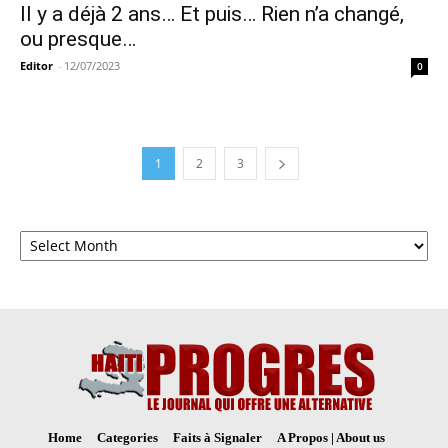
Il y a déjà 2 ans… Et puis… Rien n’a changé,
ou presque…
Editor
-
12/07/2023
0
1
2
3
Archives
Home
Categories
Faits à Signaler
A Propos | About us