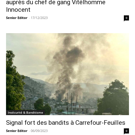
auprès du chef de gang Vitélhomme
Innocent
Senior Editor
-
17/12/2023
0
Insécurité & Banditisme
Signal fort des bandits à Carrefour-Feuilles
Senior Editor
-
06/09/2023
0