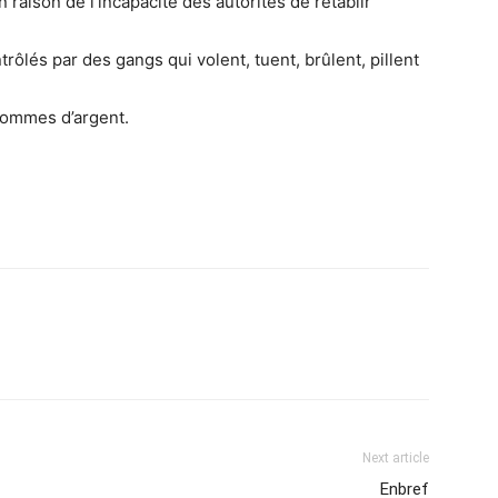
En raison de l’incapacité des autorités de rétablir
trôlés par des gangs qui volent, tuent, brûlent, pillent
sommes d’argent.
Next article
Enbref