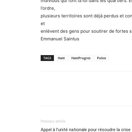
individus qui font la loi dans les quartiers. 
l’ordre,
plusieurs territoires sont déjà perdus et con
et
enlèvent des gens pour soutirer de fortes 
Emmanuel Saintus
TAGS
Haiti
HaitiProgres
Police
Previous article
Appel à l’unité nationale pour résoudre la crise