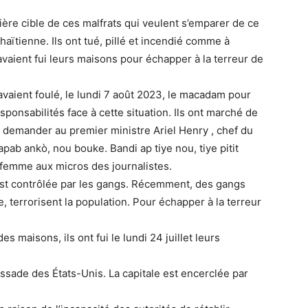
mière cible de ces malfrats qui veulent s’emparer de ce
 haïtienne. Ils ont tué, pillé et incendié comme à
avaient fui leurs maisons pour échapper à la terreur de
avaient foulé, le lundi 7 août 2023, le macadam pour
ponsabilités face à cette situation. Ils ont marché de
r demander au premier ministre Ariel Henry , chef du
apab ankò, nou bouke. Bandi ap tiye nou, tiye pitit
e femme aux micros des journalistes.
est contrôlée par les gangs. Récemment, des gangs
terrorisent la population. Pour échapper à la terreur
es maisons, ils ont fui le lundi 24 juillet leurs
assade des États-Unis. La capitale est encerclée par