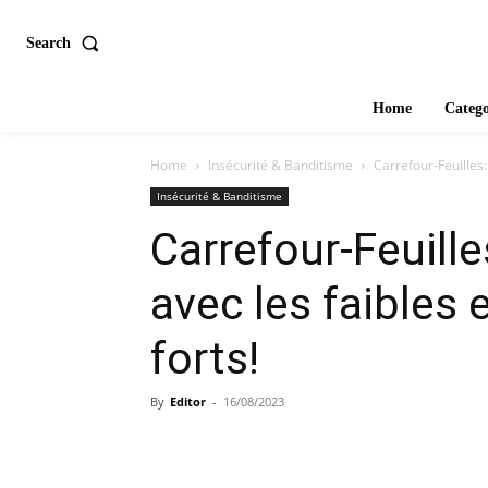
Search
Home
Catego
Home
Insécurité & Banditisme
Carrefour-Feuilles: 
Insécurité & Banditisme
Carrefour-Feuilles
avec les faibles e
forts!
By
Editor
-
16/08/2023