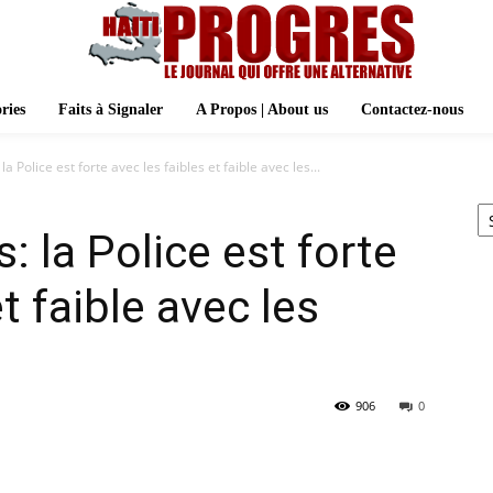
ries
Faits à Signaler
A Propos | About us
Contactez-nous
la Police est forte avec les faibles et faible avec les...
Ar
: la Police est forte
t faible avec les
906
0