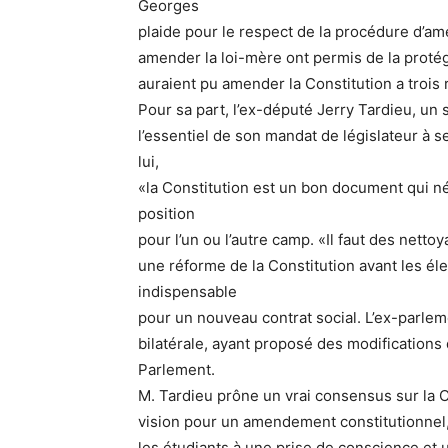
Georges
plaide pour le respect de la procédure d’a
amender la loi-mère ont permis de la protége
auraient pu amender la Constitution a trois 
Pour sa part, l’ex-député Jerry Tardieu, un 
l’essentiel de son mandat de législateur à 
lui,
«la Constitution est un bon document qui n
position
pour l’un ou l’autre camp. «Il faut des netto
une réforme de la Constitution avant les éle
indispensable
pour un nouveau contrat social. L’ex-parlem
bilatérale, ayant proposé des modifications d
Parlement.
M. Tardieu prône un vrai consensus sur la C
vision pour un amendement constitutionnel, i
les étudiants à une prise de conscience et u