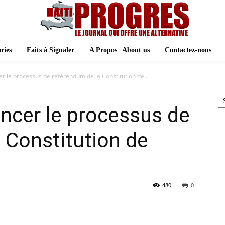
ries
Faits à Signaler
A Propos | About us
Contactez-nous
r le processus de référendum de la Constitution de...
Ar
ncer le processus de
 Constitution de
480
0