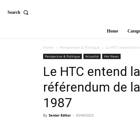
Search
Home
Catego
Home
Perspective & Politique
Le HTC entend lance
Perspective & Politique
Actualité
Hot News
Le HTC entend la
référendum de la
1987
By
Senior Editor
-
05/04/2023