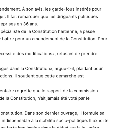
mendement. À son avis, les garde-fous insérés pour
r. Il fait remarquer que les dirigeants politiques
reprises en 36 ans.
spécialiste de la Constitution haïtienne, a passé
se battre pour un amendement de la Constitution. Pour
écessite des modifications», refusant de prendre
yages dans la Constitution», argue-t-il, plaidant pour
ctions. Il soutient que cette démarche est
entaire regrette que le rapport de la commission
e la Constitution, n’ait jamais été voté par le
onstitution. Dans son dernier ouvrage, il formule sa
ndispensable à la stabilité socio-politique. Il exhorte
ne forte implication dans le débat sur la loi-mère.