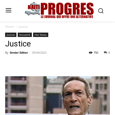
Home
Justice
Justice
Actualité
Hot News
Justice
By
Senior Editor
-
05/04/2023
792
0