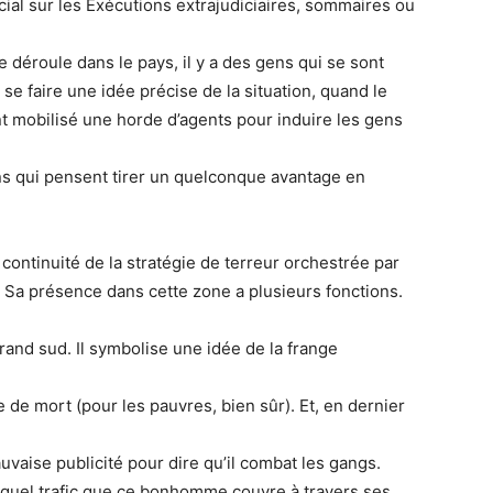
ial sur les Exécutions extrajudiciaires, sommaires ou
 déroule dans le pays, il y a des gens qui se sont
 se faire une idée précise de la situation, quand le
 mobilisé une horde d’agents pour induire les gens
alins qui pensent tirer un quelconque avantage en
 continuité de la stratégie de terreur orchestrée par
 Sa présence dans cette zone a plusieurs fonctions.
rand sud. Il symbolise une idée de la frange
ne de mort (pour les pauvres, bien sûr). Et, en dernier
aise publicité pour dire qu’il combat les gangs.
 quel trafic que ce bonhomme couvre à travers ses