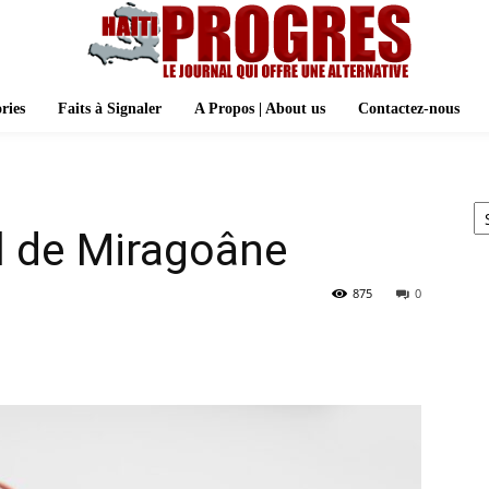
ries
Faits à Signaler
A Propos | About us
Contactez-nous
Ar
el de Miragoâne
875
0