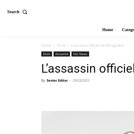
Search
Home
Catego
Home
Droit
L’assassin officiel de Miragoâne
Droit
Actualité
Hot News
L’assassin offici
By
Senior Editor
-
29/03/2023