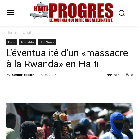
Home
Droit
Droit
Actualité
Hot News
L’éventualité d’un «massacre
à la Rwanda» en Haïti
By
Senior Editor
-
15/03/2023
787
0