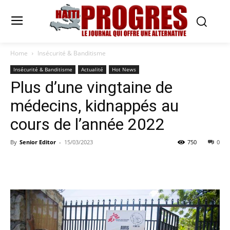
Home
Insécurité & Banditisme
Insécurité & Banditisme
Actualité
Hot News
Plus d’une vingtaine de
médecins, kidnappés au
cours de l’année 2022
By
Senior Editor
-
15/03/2023
750
0