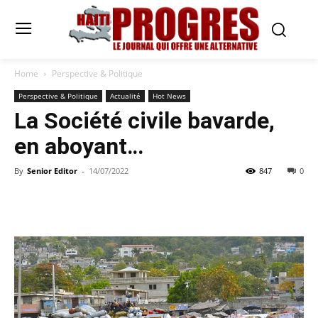
Home
Perspective & Politique
Perspective & Politique
Actualité
Hot News
La Société civile bavarde,
en aboyant…
By
Senior Editor
-
14/07/2022
847
0