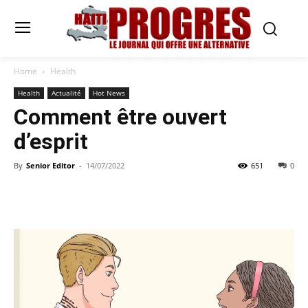
Home
Health
Health
Actualité
Hot News
Comment être ouvert
d’esprit
By
Senior Editor
-
14/07/2022
651
0