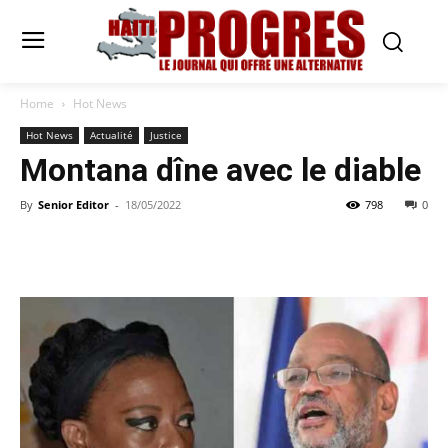
Home
Hot News
Hot News
Actualité
Justice
Montana dîne avec le diable
By
Senior Editor
-
18/05/2022
798
0