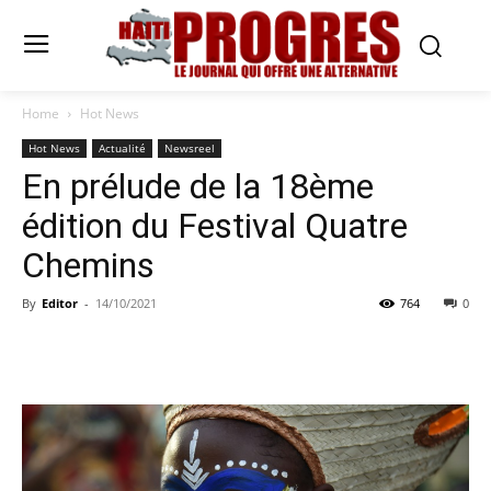
Home
Hot News
Hot News
Actualité
Newsreel
En prélude de la 18ème
édition du Festival Quatre
Chemins
By
Editor
-
14/10/2021
764
0