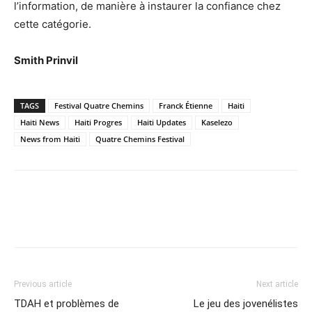
l’information, de manière à instaurer la confiance chez
cette catégorie.
Smith Prinvil
TAGS
Festival Quatre Chemins
Franck Étienne
Haiti
Haiti News
Haiti Progres
Haiti Updates
Kaselezo
News from Haiti
Quatre Chemins Festival
Previous article
Next article
TDAH et problèmes de
Le jeu des jovenélistes